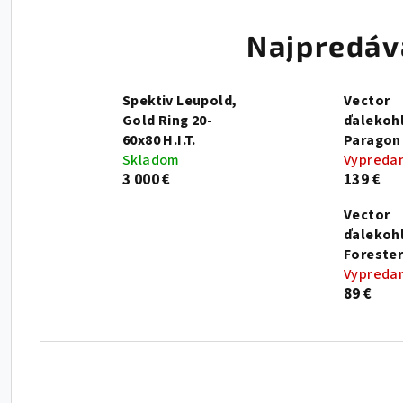
Najpredáv
Spektiv Leupold,
Vector
Gold Ring 20-
ďalekoh
60x80 H.I.T.
Paragon
Skladom
Vypreda
3 000 €
139 €
Vector
ďalekoh
Forester
Vypreda
89 €
Radenie produktov