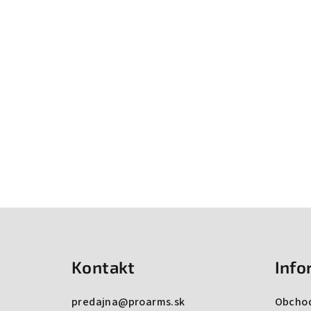
Zápätie
Kontakt
Info
predajna
@
proarms.sk
Obcho