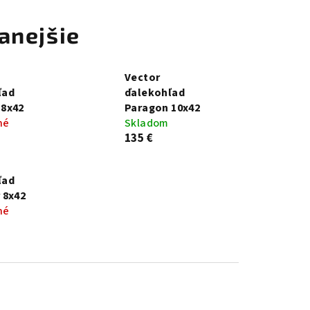
anejšie
Vector
ľad
ďalekohľad
 8x42
Paragon 10x42
né
Skladom
135 €
ľad
 8x42
né