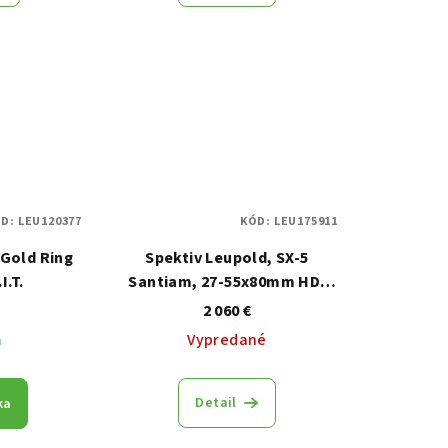
ÓD:
LEU120377
KÓD:
LEU175911
 Gold Ring
Spektiv Leupold, SX-5
I.T.
Santiam, 27-55x80mm HD,
okulár pod úhlem, šedý
2 060 €
m
Vypredané
Detail
ka