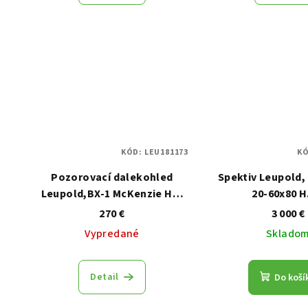
KÓD:
LEU181173
K
Pozorovací dalekohled
Spektiv Leupold,
Leupold,BX-1 McKenzie HD,
20-60x80 H.
10x42, šedý
270 €
3 000 €
Vypredané
Sklado
Detail
Do koší