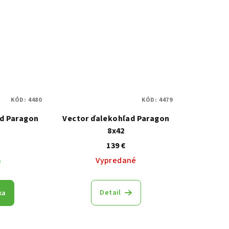
KÓD:
4480
KÓD:
4479
ad Paragon
Vector ďalekohľad Paragon
8x42
139 €
m
Vypredané
Detail
ka