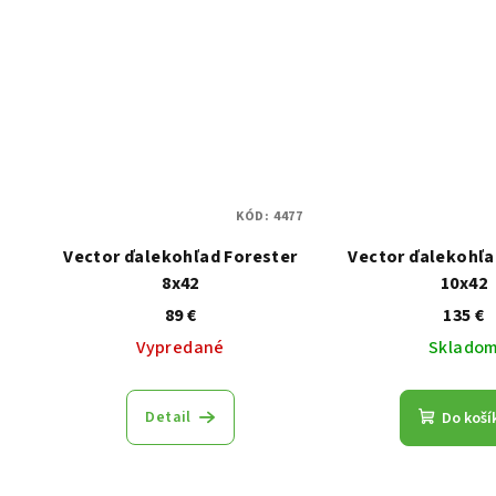
KÓD:
4477
Vector ďalekohľad Forester
Vector ďalekohľ
8x42
10x42
89 €
135 €
Vypredané
Sklado
Detail
Do koší