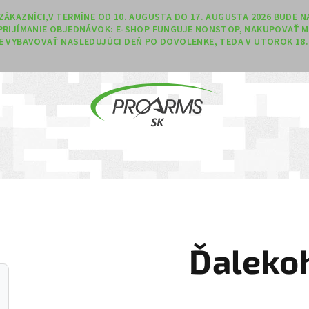
Í ZÁKAZNÍCI,V TERMÍNE OD 10. AUGUSTA DO 17. AUGUSTA 2026 BUDE
PRIJÍMANIE OBJEDNÁVOK: E-SHOP FUNGUJE NONSTOP, NAKUPOVAŤ M
 VYBAVOVAŤ NASLEDUJÚCI DEŇ PO DOVOLENKE, TEDA V UTOROK 18. 
Ďaleko