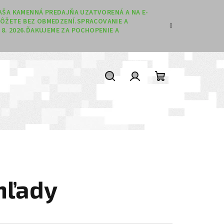
 NAŠA KAMENNÁ PREDAJŇA UZATVORENÁ A NA E-
ÔŽETE BEZ OBMEDZENÍ.SPRACOVANIE A
8. 2026.ĎAKUJEME ZA POCHOPENIE A
Hľadať
Prihlásenie
Nákupný koší
hľady