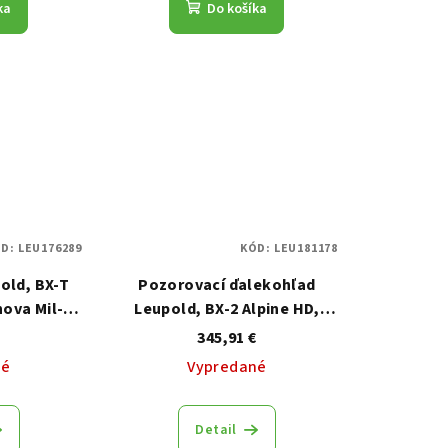
ka
Do košíka
ÓD:
LEU176289
KÓD:
LEU181178
old, BX-T
Pozorovací ďalekohľad
ova Mil-L,
Leupold, BX-2 Alpine HD,
10x52, šedý
345,91 €
né
Vypredané
Detail