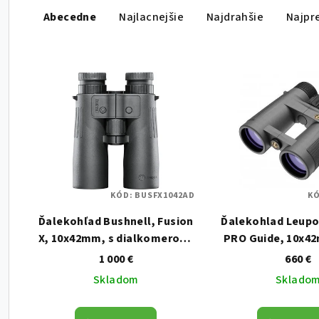
Abecedne
Najlacnejšie
Najdrahšie
Najpr
Výpis produktov
KÓD:
BUSFX1042AD
K
Ďalekohľad Bushnell, Fusion
Ďalekohlad Leupo
X, 10x42mm, s dialkomerom,
PRO Guide, 10x4
čierny
Shadow G
1 000 €
660 €
Skladom
Sklado