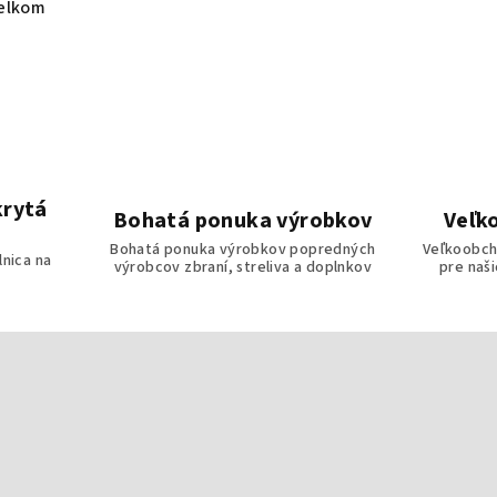
elkom
ládacie prvky výpisu
krytá
Bohatá ponuka výrobkov
Veľk
Bohatá ponuka výrobkov popredných
Veľkoobch
lnica na
výrobcov zbraní, streliva a doplnkov
pre naš