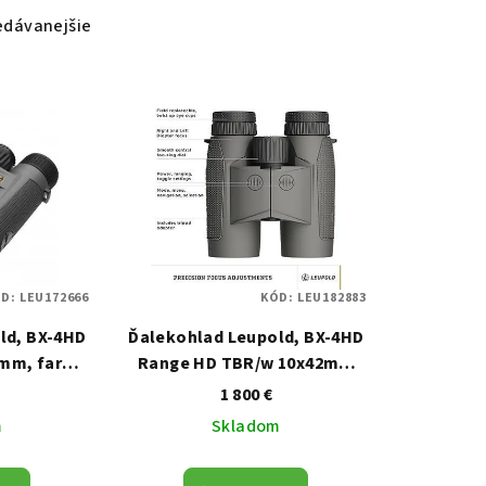
edávanejšie
ÓD:
LEU172666
KÓD:
LEU182883
ld, BX-4HD
Ďalekohlad Leupold, BX-4HD
2mm, farba
Range HD TBR/w 10x42mm
rey
Shadow Grey
1 800 €
m
Skladom