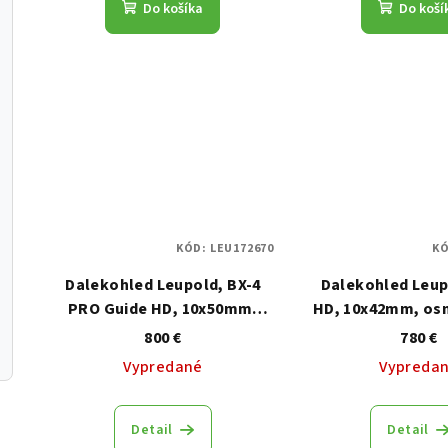
Do košíka
Do koší
KÓD:
LEU172670
K
Dalekohled Leupold, BX-4
Dalekohled Leup
PRO Guide HD, 10x50mm,
HD, 10x42mm, osn
Shadow Gray
černý
800 €
780 €
Vypredané
Vypreda
Detail
Detail