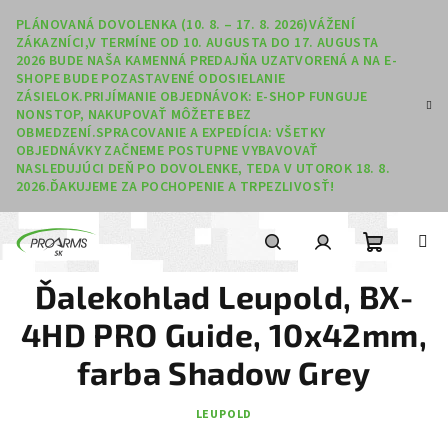
Prejsť na obsah
PLÁNOVANÁ DOVOLENKA (10. 8. – 17. 8. 2026)VÁŽENÍ
ZÁKAZNÍCI,V TERMÍNE OD 10. AUGUSTA DO 17. AUGUSTA
2026 BUDE NAŠA KAMENNÁ PREDAJŇA UZATVORENÁ A NA E-
SHOPE BUDE POZASTAVENÉ ODOSIELANIE
ZÁSIELOK.PRIJÍMANIE OBJEDNÁVOK: E-SHOP FUNGUJE
NONSTOP, NAKUPOVAŤ MÔŽETE BEZ
OBMEDZENÍ.SPRACOVANIE A EXPEDÍCIA: VŠETKY
OBJEDNÁVKY ZAČNEME POSTUPNE VYBAVOVAŤ
NASLEDUJÚCI DEŇ PO DOVOLENKE, TEDA V UTOROK 18. 8.
2026.ĎAKUJEME ZA POCHOPENIE A TRPEZLIVOSŤ!
Nákupný
Hľadať
Prihlásenie
Ďalekohlad Leupold, BX-
4HD PRO Guide, 10x42mm,
farba Shadow Grey
LEUPOLD