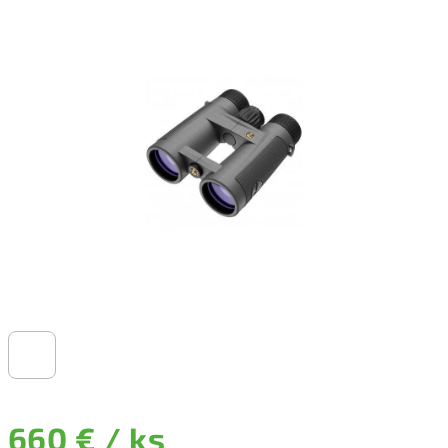
660 €
/ ks