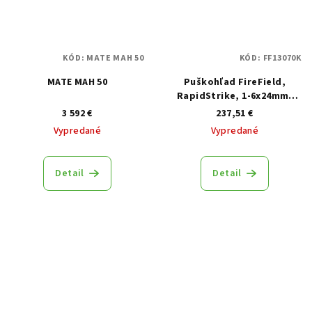
KÓD:
MATE MAH 50
KÓD:
FF13070K
MATE MAH 50
Puškohľad FireField,
RapidStrike, 1-6x24mm,
osvetlená osnova SFP,
3 592 €
237,51 €
tubus 30mm, čierny
Vypredané
Vypredané
Detail
Detail