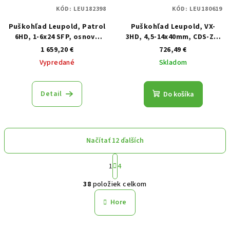
KÓD:
LEU182398
KÓD:
LEU180619
Puškohľad Leupold, Patrol
Puškohľad Leupold, VX-
6HD, 1-6x24 SFP, osnova
3HD, 4,5-14x40mm, CDS-ZL,
osv. FireDot Duplex, tubus
osnova Duplex, tubus 1"
1 659,20 €
726,49 €
30mm
(25,4mm), čierny
Vypredané
Skladom
Detail
Do košíka
Načítať 12 ďalších
Stránkovanie
1
4
Ovládacie prvky výpisu
38
položiek celkom
Hore