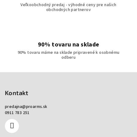
Veľkoobchodný predaj - výhodné ceny pre našich
obchodných partnerov
90% tovaru na sklade
90% tovaru máme na sklade pripravené k osobnému
odberu
Zápätie
Kontakt
predajna
@
proarms.sk
0911 783 251