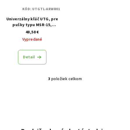
KÓD:
UTGTL-ARWR01
Univerzálny kľúč UTG, pre
pušky typu MSR-15,
kombinovaný pre práce na
48,58 €
MSR-15
Vypredané
Detail
3
položiek celkom
Ovládacie prvky výpisu