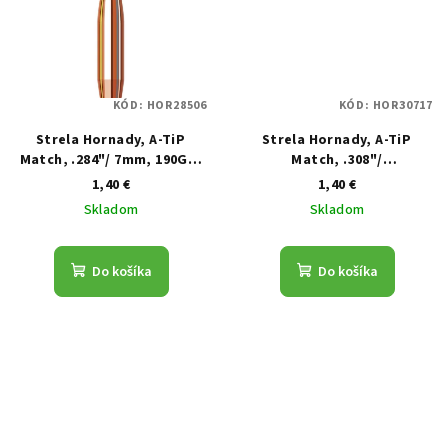
KÓD:
HOR28506
KÓD:
HOR30717
Strela Hornady, A-TiP
Strela Hornady, A-TiP
Match, .284"/ 7mm, 190GR,
Match, .308"/
minimálne stúpanie 1:8"
7,62mm,176GR, minimálne
1,40 €
1,40 €
stúpanie 1:12"
Skladom
Skladom
Do košíka
Do košíka