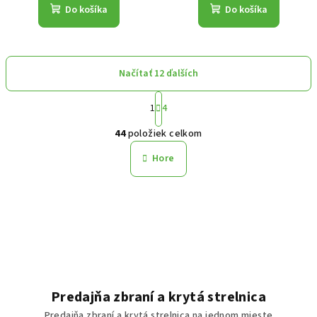
Do košíka
Do košíka
Načítať 12 ďalších
Stránkovanie
1
4
Ovládacie prvky výpisu
44
položiek celkom
Hore
Predajňa zbraní a krytá strelnica
Predajňa zbraní a krytá strelnica na jednom mieste