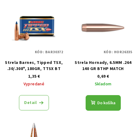
Výpis produktov
KÓD:
BAR30372
KÓD:
HOR26335
Strela Barnes, Tipped TSX,
Strela Hornady, 6.5MM .264
.30/.308", 180GR, TTSX BT
140 GR BTHP MATCH
1,35 €
0,69 €
Vypredané
Skladom
Detail
Do košíka