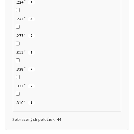
.224˝
1
.243˝
3
.277˝
2
.311˝
1
.338˝
2
.323˝
2
.310˝
1
Zobrazených položiek:
44