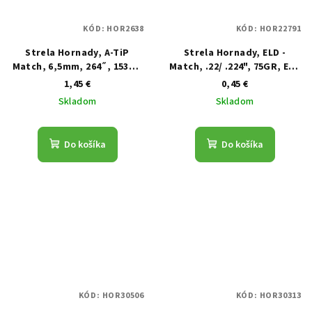
KÓD:
HOR2638
KÓD:
HOR22791
Strela Hornady, A-TiP
Strela Hornady, ELD -
Match, 6,5mm, 264˝, 153GR
Match, .22/ .224", 75GR, ELD
minimálne stúpanie 1:8˝
Match
1,45 €
0,45 €
Skladom
Skladom
Do košíka
Do košíka
KÓD:
HOR30506
KÓD:
HOR30313