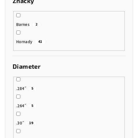
Značky
Barnes
2
Hornady
41
Diameter
.284˝
5
.264˝
5
.30˝
19