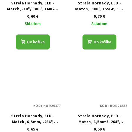
Strela Hornady, ELD -
Strela Hornady, ELD -
Match, .30"/ .308", 168GR,
Match, .308", 155Gr, ELD
ELD Match
Match
0,60 €
0,70 €
Skladom
Skladom
Do košíka
Do košíka
KÓD:
HOR26177
KÓD:
HOR26333
Strela Hornady, ELD -
Strela Hornady, ELD -
Match, 6,5mm/ .264",
Match, 6,5mm/ .264",
130GR, ELD Match
147GR, ELD Match
0,65 €
0,59 €