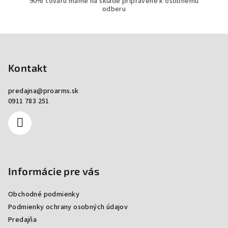
90% tovaru máme na sklade pripravené k osobnému
odberu
Zápätie
Kontakt
predajna
@
proarms.sk
0911 783 251
Informácie pre vás
Obchodné podmienky
Podmienky ochrany osobných údajov
Predajňa