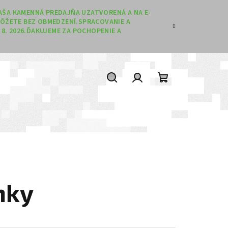
 NAŠA KAMENNÁ PREDAJŇA UZATVORENÁ A NA E-
ÔŽETE BEZ OBMEDZENÍ.SPRACOVANIE A
8. 2026.ĎAKUJEME ZA POCHOPENIE A
Hľadať
Prihlásenie
Nákupný koší
nky