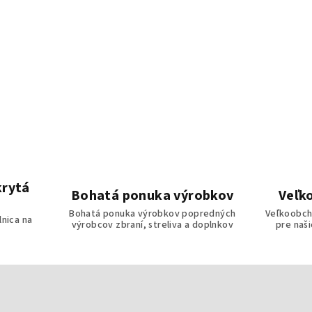
krytá
Bohatá ponuka výrobkov
Veľk
Bohatá ponuka výrobkov popredných
Veľkoobch
lnica na
výrobcov zbraní, streliva a doplnkov
pre naš