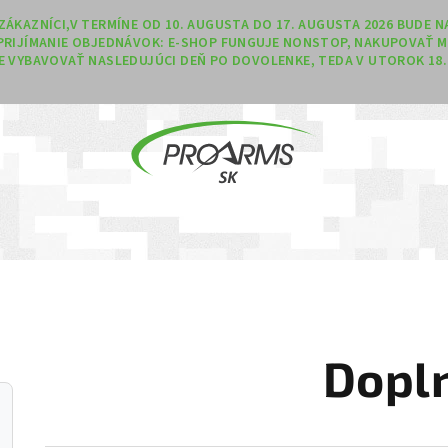
Í ZÁKAZNÍCI,V TERMÍNE OD 10. AUGUSTA DO 17. AUGUSTA 2026 BUDE
PRIJÍMANIE OBJEDNÁVOK: E-SHOP FUNGUJE NONSTOP, NAKUPOVAŤ M
 VYBAVOVAŤ NASLEDUJÚCI DEŇ PO DOVOLENKE, TEDA V UTOROK 18. 
Dopl