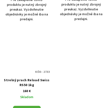
Pre zakúpenie tohto
produktu je nutný zbrojný
produktu je nutný zbrojný
preukaz. Vyzdvihnutie
preukaz. Vyzdvihnutie
objednávky je možné iba na
objednávky je možné iba na
predajni.
predajni.
KÓD:
2733
Strelný prach Reload Swiss
RS50 1kg
160 €
Skladom