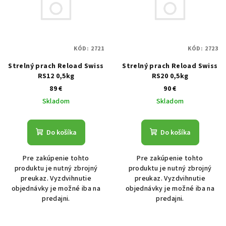
KÓD:
2721
KÓD:
2723
Strelný prach Reload Swiss
Strelný prach Reload Swiss
RS12 0,5kg
RS20 0,5kg
89 €
90 €
Skladom
Skladom
Do košíka
Do košíka
Pre zakúpenie tohto
Pre zakúpenie tohto
produktu je nutný zbrojný
produktu je nutný zbrojný
preukaz. Vyzdvihnutie
preukaz. Vyzdvihnutie
objednávky je možné iba na
objednávky je možné iba na
predajni.
predajni.