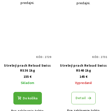
predajni.
predajni.
KÓD:
2729
KÓD:
2731
Strelný prach Reload Swiss
Strelný prach Reload Swiss
RS36 1kg
RS40 1kg
155 €
145 €
Skladom
Vypredané
Detail
Do košíka
Pre zakúpenie tohto