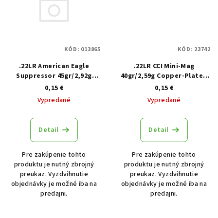
KÓD:
013865
KÓD:
23742
.22LR American Eagle
.22LR CCI Mini-Mag
Suppressor 45gr/2,92g
40gr/2,59g Copper-Plated
CPRN, 50 ks
RN, 100 ks
0,15 €
0,15 €
Vypredané
Vypredané
Detail
Detail
Pre zakúpenie tohto
Pre zakúpenie tohto
produktu je nutný zbrojný
produktu je nutný zbrojný
preukaz. Vyzdvihnutie
preukaz. Vyzdvihnutie
objednávky je možné iba na
objednávky je možné iba na
predajni.
predajni.