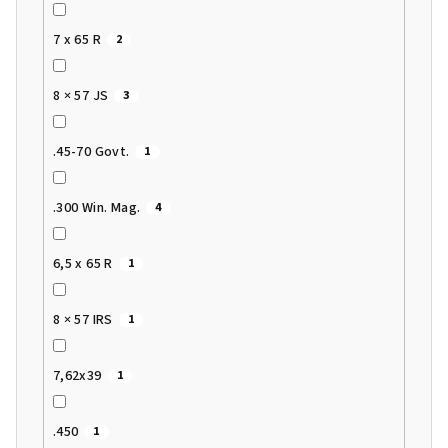
7 x 65 R
2
8 × 57 JS
3
.45-70 Govt.
1
.300 Win. Mag.
4
6,5 x 65 R
1
8 × 57 IRS
1
7,62x39
1
.450
1