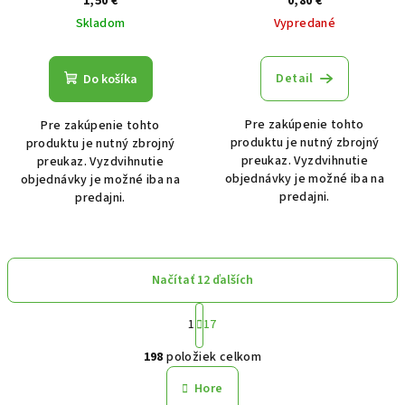
1,50 €
0,80 €
Skladom
Vypredané
Detail
Do košíka
Pre zakúpenie tohto
Pre zakúpenie tohto
produktu je nutný zbrojný
produktu je nutný zbrojný
preukaz. Vyzdvihnutie
preukaz. Vyzdvihnutie
objednávky je možné iba na
objednávky je možné iba na
predajni.
predajni.
Načítať 12 ďalších
Stránkovanie
1
17
Ovládacie prvky výpisu
198
položiek celkom
Hore