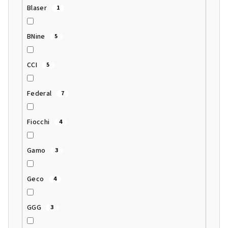
Blaser
1
BNine
5
CCI
5
Federal
7
Fiocchi
4
Gamo
3
Geco
4
GGG
3