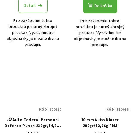
Detail
Do košíka
Pre zakúpenie tohto
Pre zakúpenie tohto
produktu je nutný zbrojný
produktu je nutný zbrojný
preukaz. Vyzdvihnutie
preukaz. Vyzdvihnutie
objednávky je možné iba na
objednávky je možné iba na
predajni.
predajni.
KÓD:
100810
KÓD:
310016
.45Auto Federal Personal
10 mm Auto Blazer
Defense Punch 230gr/14,90g
200gr/12,96g FMJ
JHP