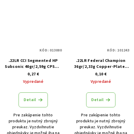
KÓD:
013880
KÓD:
101243
.22LR CCI Segmented HP
.22LR Federal Champion
Subsonic 40gr/2,59g CPSHP,
36gr/2,33g Copper-Plated
50 ks
HP, 325 ks
0,27 €
0,10 €
Vypredané
Vypredané
Detail
Detail
Pre zakúpenie tohto
Pre zakúpenie tohto
produktu je nutný zbrojný
produktu je nutný zbrojný
preukaz. Vyzdvihnutie
preukaz. Vyzdvihnutie
objednávky je možné iba na
objednávky je možné iba na