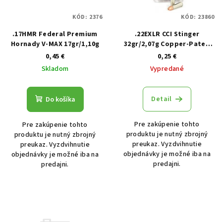
KÓD:
2376
KÓD:
23860
.17HMR Federal Premium
.22EXLR CCI Stinger
Hornady V-MAX 17gr/1,10g
32gr/2,07g Copper-Pated
HP, 50 ks
0,45 €
0,25 €
Skladom
Vypredané
Detail
Do košíka
Pre zakúpenie tohto
Pre zakúpenie tohto
produktu je nutný zbrojný
produktu je nutný zbrojný
preukaz. Vyzdvihnutie
preukaz. Vyzdvihnutie
objednávky je možné iba na
objednávky je možné iba na
predajni.
predajni.