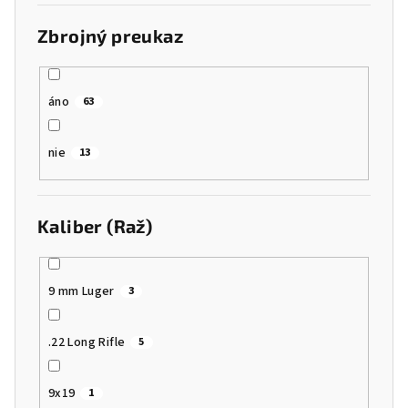
Zbrojný preukaz
áno
63
nie
13
Kaliber (Raž)
9 mm Luger
3
.22 Long Rifle
5
9x19
1