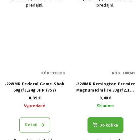
predajni.
predajni.
KÓD:
310030
KÓD:
100249
.22WMR Federal Game-Shok
.22WMR Remington Premier
50gr/3,24g JHP (757)
Magnum Rimfire 33gr/2,14g
AccuTip-V (21184)
0,39 €
0,40 €
Vypredané
Skladom
Detail
Do košíka