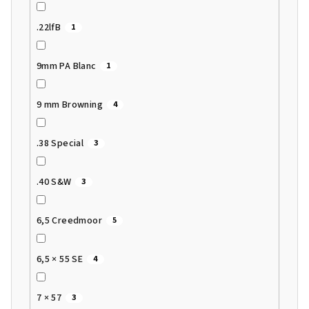
.22lfB
1
9mm PA Blanc
1
9 mm Browning
4
.38 Special
3
.40 S&W
3
6,5 Creedmoor
5
6,5 × 55 SE
4
7 × 57
3