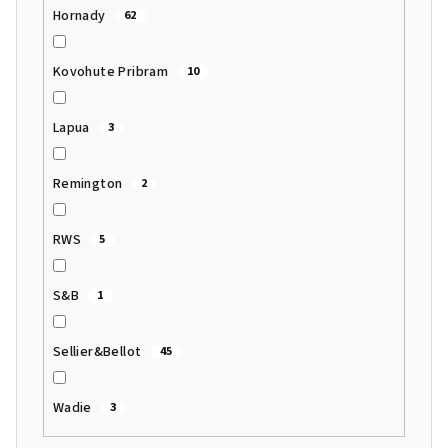
Hornady
62
Kovohute Pribram
10
Lapua
3
Remington
2
RWS
5
S&B
1
Sellier&Bellot
45
Wadie
3