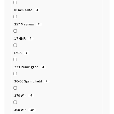
10 mm Auto
3
.357 Magnum
2
.17 HMR
4
12GA
2
.223 Remington
3
.30-06 Springfield
7
.270 Win
6
.308 Win
10