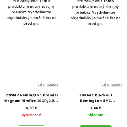
Pre zakúpenie tohto
Pre zakúpenie tohto
produktu je nutný zbrojný
produktu je nutný zbrojný
preukaz. Vyzdvihnutie
preukaz. Vyzdvihnutie
objednávky je možné iba na
objednávky je možné iba na
predajni.
predajni.
KÓD:
100537
KÓD:
100911
.22WMR Remington Premier
.300 AAC Blackout
Magnum Rimfire 40GR/2,59g
Remington UMC
JHP
220gr/14,26g
0,37 €
1,66 €
Vypredané
Skladom