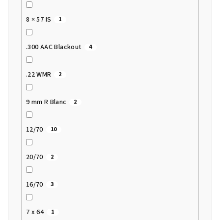
8 × 57 IS
1
.300 AAC Blackout
4
.22 WMR
2
9 mm R Blanc
2
12/70
10
20/70
2
16/70
3
7 x 64
1