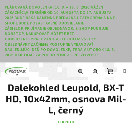
Prejsť na obsah
PLÁNOVANÁ DOVOLENKA (10. 8. – 17. 8. 2026)VÁŽENÍ
ZÁKAZNÍCI,V TERMÍNE OD 10. AUGUSTA DO 17. AUGUSTA
2026 BUDE NAŠA KAMENNÁ PREDAJŇA UZATVORENÁ A NA E-
SHOPE BUDE POZASTAVENÉ ODOSIELANIE
ZÁSIELOK.PRIJÍMANIE OBJEDNÁVOK: E-SHOP FUNGUJE
NONSTOP, NAKUPOVAŤ MÔŽETE BEZ
OBMEDZENÍ.SPRACOVANIE A EXPEDÍCIA: VŠETKY
OBJEDNÁVKY ZAČNEME POSTUPNE VYBAVOVAŤ
NASLEDUJÚCI DEŇ PO DOVOLENKE, TEDA V UTOROK 18. 8.
2026.ĎAKUJEME ZA POCHOPENIE A TRPEZLIVOSŤ!
Nákupný
Hľadať
Prihlásenie
Dalekohled Leupold, BX-T
HD, 10x42mm, osnova Mil-
L, černý
LEUPOLD