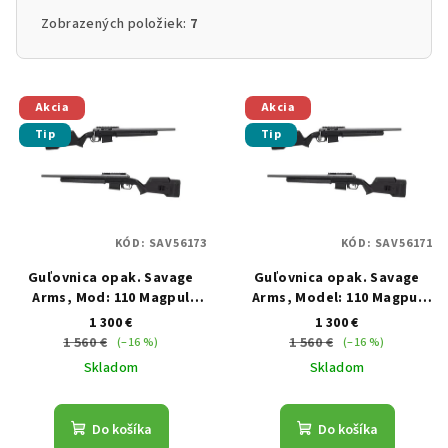
Zobrazených položiek:
7
Výpis produktov
Akcia
Akcia
Tip
Tip
KÓD:
SAV56173
KÓD:
SAV56171
Guľovnica opak. Savage
Guľovnica opak. Savage
Arms, Mod: 110 Magpul
Arms, Model: 110 Magpul
Hunter LH, Ráž: .308 Win.,
Hunter, Ráž: .308 Win., hl:
1 300 €
1 300 €
hl: 18", Cerakote
18", Cerakote
1 560 €
1 560 €
(–16 %)
(–16 %)
Skladom
Skladom
Do košíka
Do košíka