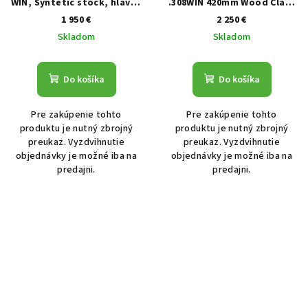
WIN, Syntetic stock, hlaveň
.308WIN 420mm Wood Class
570mm, závit 15x1, čierna
II Oil
1 950 €
2 250 €
Skladom
Skladom
Do košíka
Do košíka
Pre zakúpenie tohto
Pre zakúpenie tohto
produktu je nutný zbrojný
produktu je nutný zbrojný
preukaz. Vyzdvihnutie
preukaz. Vyzdvihnutie
objednávky je možné iba na
objednávky je možné iba na
predajni.
predajni.