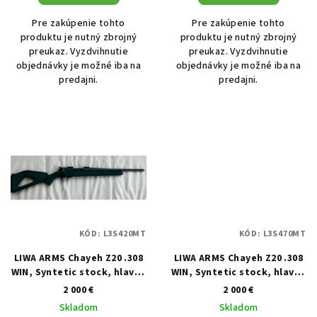
Pre zakúpenie tohto
Pre zakúpenie tohto
produktu je nutný zbrojný
produktu je nutný zbrojný
preukaz. Vyzdvihnutie
preukaz. Vyzdvihnutie
objednávky je možné iba na
objednávky je možné iba na
predajni.
predajni.
KÓD:
L3S420MT
KÓD:
L3S470MT
LIWA ARMS Chayeh Z20 .308
LIWA ARMS Chayeh Z20 .308
WIN, Syntetic stock, hlaveň
WIN, Syntetic stock, hlaveň
420mm, závit 15x1, Soft
470mm, závit 15x1, Soft
2 000 €
2 000 €
Touch zelená
Touch čierna
Skladom
Skladom