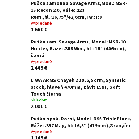
Puška samonab.Savage Arms,Mod.: MSR-
15 Recon 2.0, Ráže:.223
Rem.,hl.:16,75"/42,6cm,Tw.:1:8
Vypredané
1 660 €
Puška sam. Savage Arms, Model: MSR-10
Hunter, Ráže: .308 Win., hl.: 16" (406mm),
černá
Vypredané
2 445 €
LIWA ARMS Chayeh Z20 .6,5 crm, Syntetic
stock, hlaveň 470mm, závit 15x1, Soft
Touch čierna
Skladom
2 000 €
Puška opak. Rossi, Model: R95 TripleBlack,
Ráže: .357 Mag, hl: 16,5" (419mm),8 ran,čer
Vypredané
1 145 €