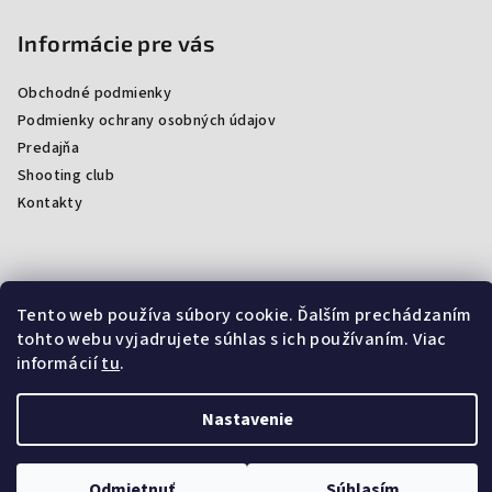
Informácie pre vás
Obchodné podmienky
Podmienky ochrany osobných údajov
Predajňa
Shooting club
Kontakty
Facebook
Tento web používa súbory cookie. Ďalším prechádzaním
tohto webu vyjadrujete súhlas s ich používaním. Viac
informácií
tu
.
Nastavenie
Copyright 2026
ProArmsSK
. Všetky práva vyhradené.
Upraviť
nastavenie cookies
Vytvoril Shoptet
Odmietnuť
Súhlasím