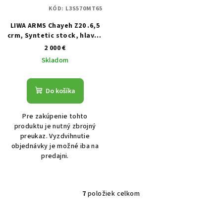
KÓD:
L3S570MT65
LIWA ARMS Chayeh Z20 .6,5
crm, Syntetic stock, hlaveň
570mm, závit 15x1, Soft
2 000 €
Touch zelená
Skladom
Do košíka
Pre zakúpenie tohto
produktu je nutný zbrojný
preukaz. Vyzdvihnutie
objednávky je možné iba na
predajni.
7
položiek celkom
Ovládacie prvky výpisu