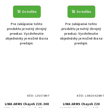
Do košíka
Do košíka
Pre zakúpenie tohto
Pre zakúpenie tohto
produktu je nutný zbrojný
produktu je nutný zbrojný
preukaz. Vyzdvihnutie
preukaz. Vyzdvihnutie
objednávky je možné iba na
objednávky je možné iba na
predajni.
predajni.
KÓD:
L3S570MT
KÓD:
L3W2O420MT
LIWA ARMS Chayeh Z20 .308
LIWA ARMS Chayeh Z20