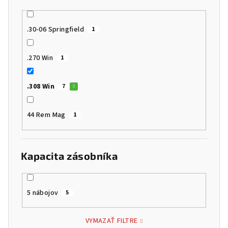
.30-06 Springfield
1
.270 Win
1
.308 Win
7
44 Rem Mag
1
Kapacita zásobníka
5 nábojov
5
VYMAZAŤ FILTRE