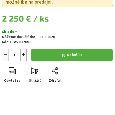
možné iba na predajni.
2 250 €
/ ks
Jednotková cena:
Skladom
Môžeme doručiť do:
11.8.2026
Kód:
L3W2O420MT
−
+
Do košíka
Opýtať sa
Strážiť
Zdieľať