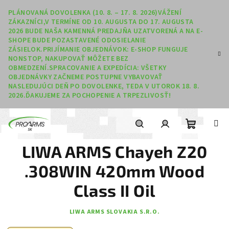
Prejsť na obsah
PLÁNOVANÁ DOVOLENKA (10. 8. – 17. 8. 2026)VÁŽENÍ
ZÁKAZNÍCI,V TERMÍNE OD 10. AUGUSTA DO 17. AUGUSTA
2026 BUDE NAŠA KAMENNÁ PREDAJŇA UZATVORENÁ A NA E-
SHOPE BUDE POZASTAVENÉ ODOSIELANIE
ZÁSIELOK.PRIJÍMANIE OBJEDNÁVOK: E-SHOP FUNGUJE
NONSTOP, NAKUPOVAŤ MÔŽETE BEZ
OBMEDZENÍ.SPRACOVANIE A EXPEDÍCIA: VŠETKY
OBJEDNÁVKY ZAČNEME POSTUPNE VYBAVOVAŤ
NASLEDUJÚCI DEŇ PO DOVOLENKE, TEDA V UTOROK 18. 8.
2026.ĎAKUJEME ZA POCHOPENIE A TRPEZLIVOSŤ!
Nákupný
Hľadať
Prihlásenie
LIWA ARMS Chayeh Z20
.308WIN 420mm Wood
Class II Oil
LIWA ARMS SLOVAKIA S.R.O.