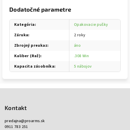
Dodatočné parametre
Kategória
:
Opakovacie pušky
Záruka
:
2 roky
Zbrojný preukaz
:
áno
Kaliber (Raž)
:
.308 Win
Kapacita zásobníka
:
5 nábojov
Zápätie
Kontakt
predajna
@
proarms.sk
0911 783 251