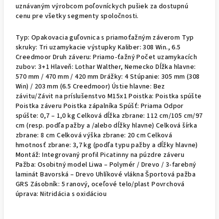
uznávaným výrobcom poľovníckych pušiek za dostupnú
cenu pre všetky segmenty spoločnosti.
Typ: Opakovacia guľovnica s priamoťažným záverom Typ
skruky: Tri uzamykacie výstupky Kaliber: 308 Win., 6.5
Creedmoor Druh záveru: Priamo-ťažný Počet uzamykacích
zubov: 3+1 Hlaveň: Lothar Walther, Nemecko Dĺžka hlavne:
570 mm / 470 mm / 420 mm Drážky: 4 Stúpanie: 305 mm (308
Win) / 203 mm (6.5 Creedmoor) Ústie hlavne: Bez
závitu/Závit na príslušenstvo M15x1 Poistka: Poistka spúšte
Poistka záveru Poistka zápalníka Spúšť: Priama Odpor
spúšte: 0,7 – 1,0 kg Celková dĺžka zbrane: 112 cm/105 cm/97
cm (resp. podľa pažby a /alebo dĺžky hlavne) Celková šírka
zbrane: 8 cm Celková výška zbrane: 20 cm Celková
hmotnosť zbrane: 3,7 kg (podľa typu pažby a dĺžky hlavne)
Montáž: Integrovaný profil Picatinny na púzdre záveru
Pažba: Osobitný model Liwa – Polymér / Drevo / 3-farebný
laminát Bavorská – Drevo Uhlíkové vlákna Športová pažba
GRS Zásobník: 5 ranový, oceľové telo/plast Povrchová
úprava: Nitridácia s oxidáciou