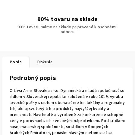
90% tovaru na sklade
90% tovaru máme na sklade pripravené k osobnému
odberu
Popis
Diskusia
Podrobný popis
O Liwa Arms Slovakia s.r.o. Dynamická a mladá spoločnosť so
sídlom v Slovenskej republike založená v roku 2019, vyrába
lovecké pušky s cieľom obohatiť nie len lokálny a regionálny
trh, ale aj svetový trh o produkty najvyššej kvality a
precíznosti. Navrhnuté a vyrobené za konkurencie schopné
ceny v porovnaní s ich svetovými náprotivkami. Pod krídlami
našej materskej spoločnosti, so sídlom v Spojených
Arabských Emirátoch, je naším hlavným cieľom stať sa