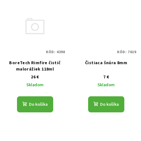
KÓD:
4398
KÓD:
7619
BoreTech Rimfire čistič
Čistiaca šnúra 8mm
malorážiek 118ml
26 €
7 €
Skladom
Skladom
Do košíka
Do košíka