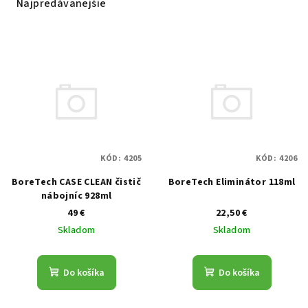
Najpredávanejšie
Výpis produktov
KÓD:
4205
KÓD:
4206
BoreTech CASE CLEAN čistič
BoreTech Eliminátor 118ml
nábojníc 928ml
49 €
22,50 €
Skladom
Skladom
Do košíka
Do košíka