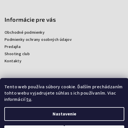
Informácie pre vás
Obchodné podmienky
Podmienky ochrany osobných údajov
Predajňa
Shooting club
Kontakty
Facebook
Tento web používa súbory cookie. Ďalším prechádzaním
tohto webu vyjadrujete súhlas s ich používaním. Viac
informácií
tu
.
Nastavenie
Copyright 2026
ProArmsSK
. Všetky práva vyhradené.
Upraviť
nastavenie cookies