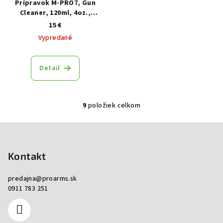
Prípravok M-PRO7, Gun
Cleaner, 120ml, 4oz.,
čistenie, mazanie a
15 €
konzervácia zbraní
Vypredané
Detail
9
položiek celkom
Ovládacie prvky výpisu
Zápätie
Kontakt
predajna
@
proarms.sk
0911 783 251