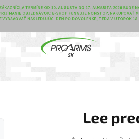
Í ZÁKAZNÍCI,V TERMÍNE OD 10. AUGUSTA DO 17. AUGUSTA 2026 BUDE
PRIJÍMANIE OBJEDNÁVOK: E-SHOP FUNGUJE NONSTOP, NAKUPOVAŤ M
 VYBAVOVAŤ NASLEDUJÚCI DEŇ PO DOVOLENKE, TEDA V UTOROK 18. 
Lee pre