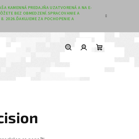
 NAŠA KAMENNÁ PREDAJŇA UZATVORENÁ A NA E-
ÔŽETE BEZ OBMEDZENÍ.SPRACOVANIE A
8. 2026.ĎAKUJEME ZA POCHOPENIE A
Hľadať
Prihlásenie
Nákupný koší
cision