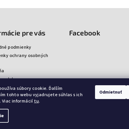
rmácie pre vás
Facebook
dné podmienky
nky ochrany osobných
ňa
ng club
ty
oužíva súbory cookie. Ďalším
Odmietnuť
m tohto webu vyjadrujete súhlas s ich
 Viac informácií
tu
.
ie
Copyright 2026
Pr