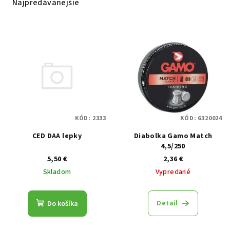
Najpredávanejšie
Výpis produktov
KÓD:
2333
KÓD:
6320024
CED DAA lepky
Diabolka Gamo Match
4,5/250
5,50 €
2,36 €
Skladom
Vypredané
Detail
Do košíka