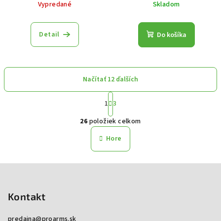
Vypredané
Skladom
Detail
Do košíka
Načítať 12 ďalších
Stránkovanie
1
3
Ovládacie prvky výpisu
26
položiek celkom
Hore
Zápätie
Kontakt
predajna
@
proarms.sk