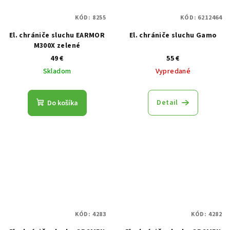
KÓD:
8255
KÓD:
6212464
El. chrániče sluchu EARMOR
El. chrániče sluchu Gamo
M300X zelené
49 €
55 €
Skladom
Vypredané
Detail
Do košíka
KÓD:
4283
KÓD:
4282