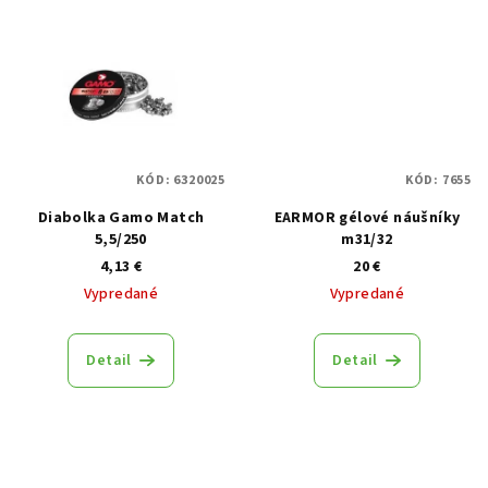
KÓD:
6320025
KÓD:
7655
Diabolka Gamo Match
EARMOR gélové náušníky
5,5/250
m31/32
4,13 €
20 €
Vypredané
Vypredané
Detail
Detail