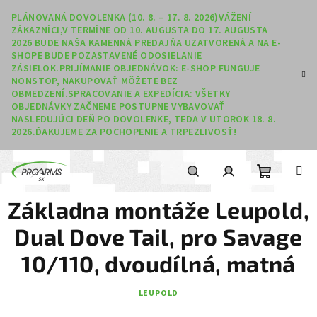
Prejsť na obsah
PLÁNOVANÁ DOVOLENKA (10. 8. – 17. 8. 2026)VÁŽENÍ
ZÁKAZNÍCI,V TERMÍNE OD 10. AUGUSTA DO 17. AUGUSTA
2026 BUDE NAŠA KAMENNÁ PREDAJŇA UZATVORENÁ A NA E-
SHOPE BUDE POZASTAVENÉ ODOSIELANIE
ZÁSIELOK.PRIJÍMANIE OBJEDNÁVOK: E-SHOP FUNGUJE
NONSTOP, NAKUPOVAŤ MÔŽETE BEZ
OBMEDZENÍ.SPRACOVANIE A EXPEDÍCIA: VŠETKY
OBJEDNÁVKY ZAČNEME POSTUPNE VYBAVOVAŤ
NASLEDUJÚCI DEŇ PO DOVOLENKE, TEDA V UTOROK 18. 8.
2026.ĎAKUJEME ZA POCHOPENIE A TRPEZLIVOSŤ!
Nákupný
Hľadať
Prihlásenie
Základna montáže Leupold,
Dual Dove Tail, pro Savage
10/110, dvoudílná, matná
LEUPOLD