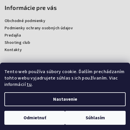
Informácie pre vás
Obchodné podmienky
Podmienky ochrany osobných údajov
Predajňa
Shooting club
Kontakty
Tento web používa súbory cookie. Ďalším prechádzaním
Facebook
tohto webu vyjadrujete súhlas s ich používaním. Viac
informácií
tu
.
Nastavenie
Copyright 2026
ProArmsSK
. Všetky práva vyhradené.
Upraviť
nastavenie cookies
Odmietnuť
Súhlasím
Vytvoril Shoptet