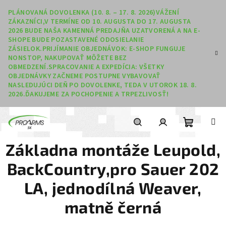
Prejsť na obsah
PLÁNOVANÁ DOVOLENKA (10. 8. – 17. 8. 2026)VÁŽENÍ
ZÁKAZNÍCI,V TERMÍNE OD 10. AUGUSTA DO 17. AUGUSTA
2026 BUDE NAŠA KAMENNÁ PREDAJŇA UZATVORENÁ A NA E-
SHOPE BUDE POZASTAVENÉ ODOSIELANIE
ZÁSIELOK.PRIJÍMANIE OBJEDNÁVOK: E-SHOP FUNGUJE
NONSTOP, NAKUPOVAŤ MÔŽETE BEZ
OBMEDZENÍ.SPRACOVANIE A EXPEDÍCIA: VŠETKY
OBJEDNÁVKY ZAČNEME POSTUPNE VYBAVOVAŤ
NASLEDUJÚCI DEŇ PO DOVOLENKE, TEDA V UTOROK 18. 8.
2026.ĎAKUJEME ZA POCHOPENIE A TRPEZLIVOSŤ!
Nákupný
Hľadať
Prihlásenie
Základna montáže Leupold,
BackCountry,pro Sauer 202
LA, jednodílná Weaver,
matně černá