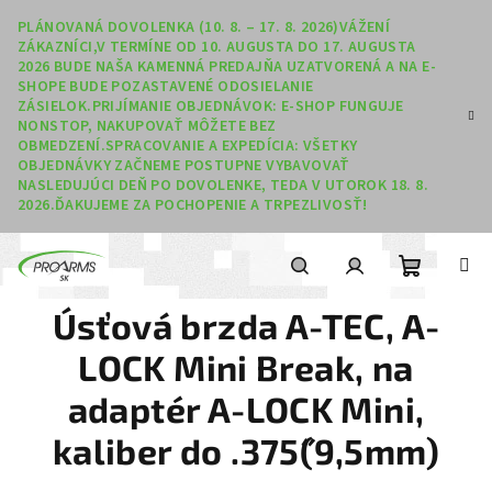
Prejsť na obsah
PLÁNOVANÁ DOVOLENKA (10. 8. – 17. 8. 2026)VÁŽENÍ
ZÁKAZNÍCI,V TERMÍNE OD 10. AUGUSTA DO 17. AUGUSTA
2026 BUDE NAŠA KAMENNÁ PREDAJŇA UZATVORENÁ A NA E-
SHOPE BUDE POZASTAVENÉ ODOSIELANIE
ZÁSIELOK.PRIJÍMANIE OBJEDNÁVOK: E-SHOP FUNGUJE
NONSTOP, NAKUPOVAŤ MÔŽETE BEZ
OBMEDZENÍ.SPRACOVANIE A EXPEDÍCIA: VŠETKY
OBJEDNÁVKY ZAČNEME POSTUPNE VYBAVOVAŤ
NASLEDUJÚCI DEŇ PO DOVOLENKE, TEDA V UTOROK 18. 8.
2026.ĎAKUJEME ZA POCHOPENIE A TRPEZLIVOSŤ!
Nákupný
Hľadať
Prihlásenie
Úsťová brzda A-TEC, A-
LOCK Mini Break, na
adaptér A-LOCK Mini,
kaliber do .375˝(9,5mm)