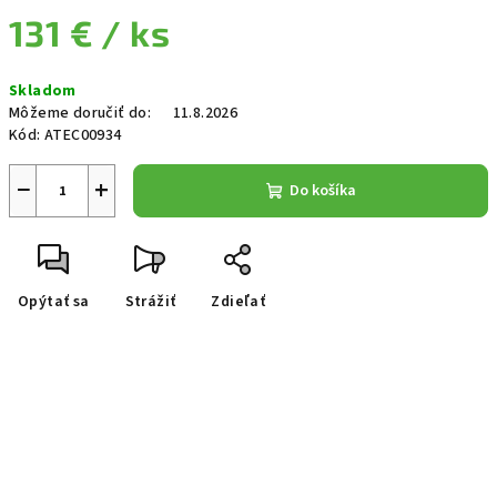
131 €
/ ks
Jednotková cena:
Skladom
Môžeme doručiť do:
11.8.2026
Kód:
ATEC00934
−
+
Do košíka
Opýtať sa
Strážiť
Zdieľať