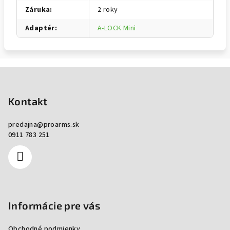
Záruka
:
2 roky
Adaptér
:
A-LOCK Mini
Zápätie
Kontakt
predajna
@
proarms.sk
0911 783 251
Informácie pre vás
Obchodné podmienky