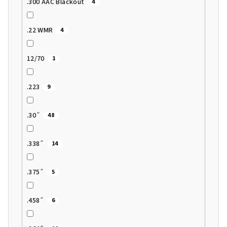
.300 AAC Blackout
4
.22 WMR
4
12/70
1
.223
9
.30˝
48
.338˝
14
.375˝
5
.458˝
6