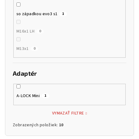
so západkou evo3 s1
1
M16x1 LH
0
M13x1
0
Adaptér
A-LOCK Mini
1
VYMAZAŤ FILTRE
Zobrazených položiek:
10