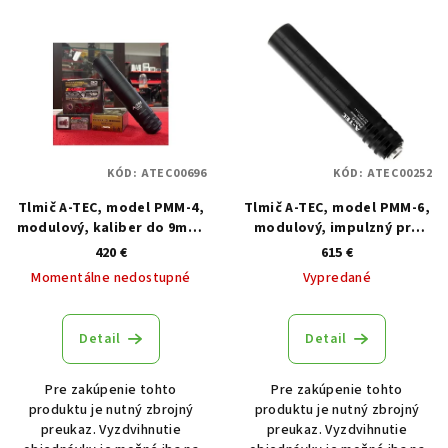
Výpis produktov
KÓD:
ATEC00696
KÓD:
ATEC00252
Tlmič A-TEC, model PMM-4,
Tlmič A-TEC, model PMM-6,
modulový, kaliber do 9mm,
modulový, impulzný pre
na závit 1/2˝-28
pištole, kaliber do 9mm,
420 €
615 €
M13,5x1 LH
Momentálne nedostupné
Vypredané
Detail
Detail
Pre zakúpenie tohto
Pre zakúpenie tohto
produktu je nutný zbrojný
produktu je nutný zbrojný
preukaz. Vyzdvihnutie
preukaz. Vyzdvihnutie