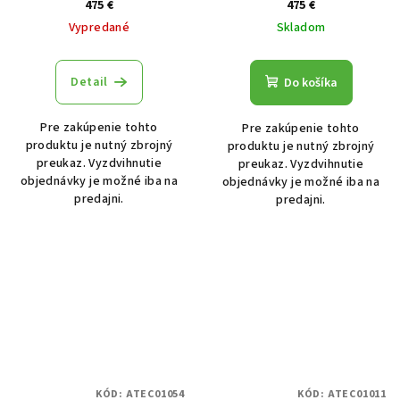
Luger, na závit 1/2˝-36
Luger, na závit M13,5x1mm
475 €
475 €
LH
Vypredané
Skladom
Detail
Do košíka
Pre zakúpenie tohto
Pre zakúpenie tohto
produktu je nutný zbrojný
produktu je nutný zbrojný
preukaz. Vyzdvihnutie
preukaz. Vyzdvihnutie
objednávky je možné iba na
objednávky je možné iba na
predajni.
predajni.
KÓD:
ATEC01054
KÓD:
ATEC01011