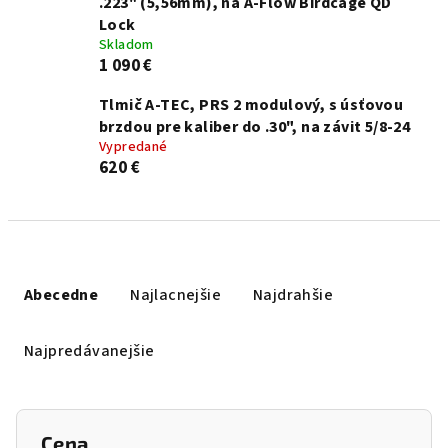
.223" (5,56mm), na A-Flow Birdcage QD
Lock
Skladom
1 090 €
Tlmič A-TEC, PRS 2 modulový, s úsťovou
brzdou pre kaliber do .30", na závit 5/8-24
Vypredané
620 €
Radenie produktov
Abecedne
Najlacnejšie
Najdrahšie
Najpredávanejšie
Cena