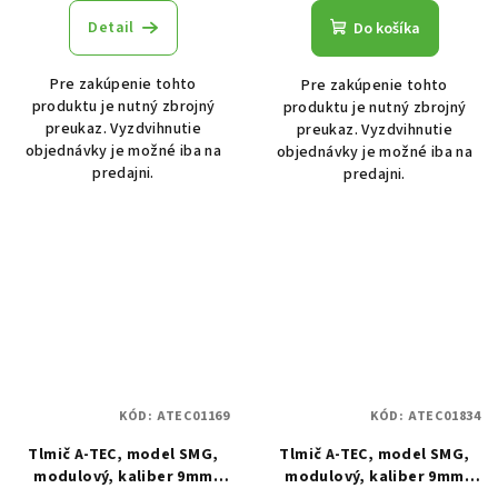
Detail
Do košíka
Pre zakúpenie tohto
Pre zakúpenie tohto
produktu je nutný zbrojný
produktu je nutný zbrojný
preukaz. Vyzdvihnutie
preukaz. Vyzdvihnutie
objednávky je možné iba na
objednávky je možné iba na
predajni.
predajni.
KÓD:
ATEC01169
KÓD:
ATEC01834
Tlmič A-TEC, model SMG,
Tlmič A-TEC, model SMG,
modulový, kaliber 9mm
modulový, kaliber 9mm