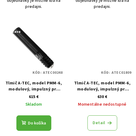
objednávky je možné iba na
objednávky je možné iba na
predajni.
predajni.
Zľava
KÓD:
ATEC00248
KÓD:
ATEC01809
Tlmič A-TEC, model PMM-6,
Tlmič A-TEC, model PMM-6,
modulový, impulzný pre
modulový, impulzný pre
pištole, kaliber do 9mm,
pištole, kaliber do 9mm,
615 €
630 €
na závit 1/2˝-28
na závit M12x0,7
Skladom
Momentálne nedostupné
Detail
Do košíka