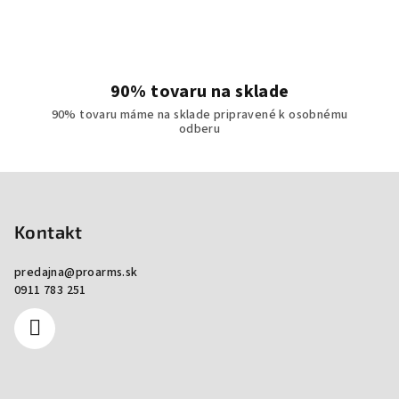
90% tovaru na sklade
90% tovaru máme na sklade pripravené k osobnému
odberu
Zápätie
Kontakt
predajna
@
proarms.sk
0911 783 251