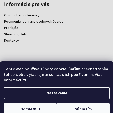
Informácie pre vás
Obchodné podmienky
Podmienky ochrany osobných údajov
Predajňa
Shooting club
Kontakty
Facebook
Tento web používa súbory cookie. Ďalším prechádzaním
tohto webu vyjadrujete súhlas s ich používaním. Viac
informácií
tu
.
Copyright 2026
ProArmsSK
. Všetky práva vyhradené.
Upraviť
Nastavenie
nastavenie cookies
Vytvoril Shoptet
Odmietnuť
Súhlasím