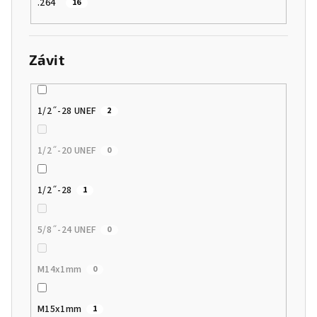
.264˝
16
Závit
1/2˝-28 UNEF
2
1/2˝-20 UNEF
0
1/2˝-28
1
5/8˝-24 UNEF
0
M14x1mm
0
M15x1mm
1