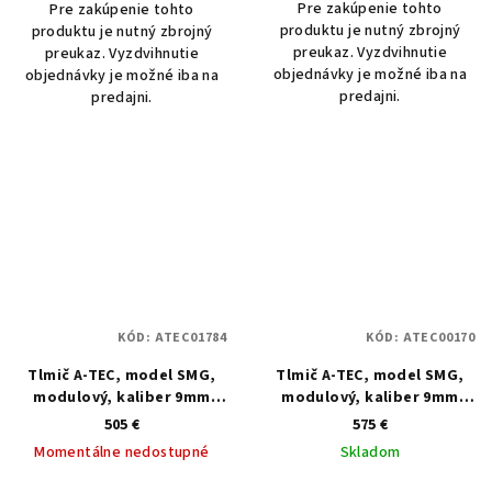
Pre zakúpenie tohto
Pre zakúpenie tohto
produktu je nutný zbrojný
produktu je nutný zbrojný
preukaz. Vyzdvihnutie
preukaz. Vyzdvihnutie
objednávky je možné iba na
objednávky je možné iba na
predajni.
predajni.
KÓD:
ATEC01784
KÓD:
ATEC00170
Tlmič A-TEC, model SMG,
Tlmič A-TEC, model SMG,
modulový, kaliber 9mm
modulový, kaliber 9mm
Luger, na adaptér A-LOCK
Luger, na rozhranie Tri-lug
505 €
575 €
Mini
Momentálne nedostupné
Skladom