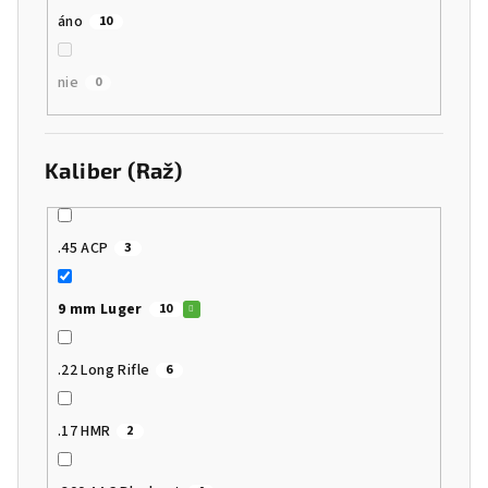
áno
10
nie
0
Kaliber (Raž)
.45 ACP
3
9 mm Luger
10
.22 Long Rifle
6
.17 HMR
2