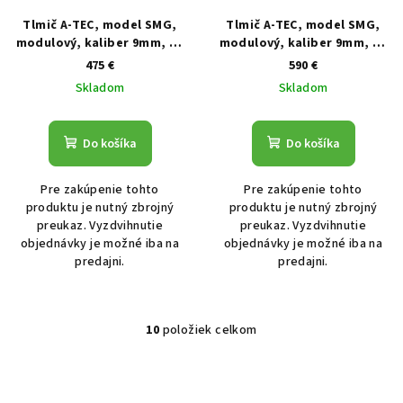
Tlmič A-TEC, model SMG,
Tlmič A-TEC, model SMG,
modulový, kaliber 9mm, na
modulový, kaliber 9mm, na
závit 1/2˝-28 UNEF
závit so západkou CZ
475 €
590 €
Scorpion EVO3 S1
Skladom
Skladom
Do košíka
Do košíka
Pre zakúpenie tohto
Pre zakúpenie tohto
produktu je nutný zbrojný
produktu je nutný zbrojný
preukaz. Vyzdvihnutie
preukaz. Vyzdvihnutie
objednávky je možné iba na
objednávky je možné iba na
predajni.
predajni.
10
položiek celkom
Ovládacie prvky výpisu