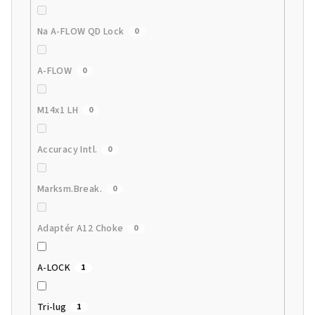
Na A-FLOW QD Lock
0
A-FLOW
0
M14x1 LH
0
Accuracy Intl.
0
Marksm.Break.
0
Adaptér A12 Choke
0
A-LOCK
1
Tri-lug
1