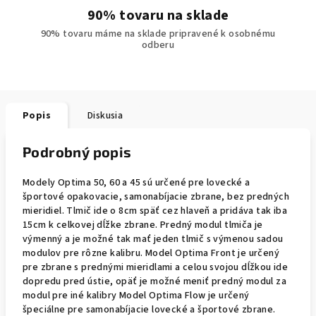
90% tovaru na sklade
90% tovaru máme na sklade pripravené k osobnému
odberu
Popis
Diskusia
Podrobný popis
Modely Optima 50, 60 a 45 sú určené pre lovecké a
športové opakovacie, samonabíjacie zbrane, bez predných
mieridiel. Tlmič ide o 8cm späť cez hlaveň a pridáva tak iba
15cm k celkovej dĺžke zbrane. Predný modul tlmiča je
výmenný a je možné tak mať jeden tlmič s výmenou sadou
modulov pre rôzne kalibru. Model Optima Front je určený
pre zbrane s prednými mieridlami a celou svojou dĺžkou ide
dopredu pred ústie, opäť je možné meniť predný modul za
modul pre iné kalibry Model Optima Flow je určený
špeciálne pre samonabíjacie lovecké a športové zbrane.