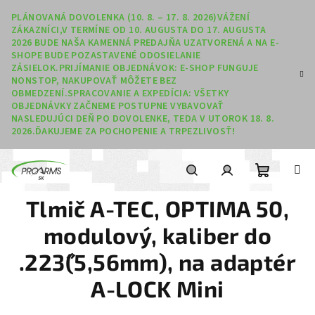
Prejsť na obsah
PLÁNOVANÁ DOVOLENKA (10. 8. – 17. 8. 2026)VÁŽENÍ
ZÁKAZNÍCI,V TERMÍNE OD 10. AUGUSTA DO 17. AUGUSTA
2026 BUDE NAŠA KAMENNÁ PREDAJŇA UZATVORENÁ A NA E-
SHOPE BUDE POZASTAVENÉ ODOSIELANIE
ZÁSIELOK.PRIJÍMANIE OBJEDNÁVOK: E-SHOP FUNGUJE
NONSTOP, NAKUPOVAŤ MÔŽETE BEZ
OBMEDZENÍ.SPRACOVANIE A EXPEDÍCIA: VŠETKY
OBJEDNÁVKY ZAČNEME POSTUPNE VYBAVOVAŤ
NASLEDUJÚCI DEŇ PO DOVOLENKE, TEDA V UTOROK 18. 8.
2026.ĎAKUJEME ZA POCHOPENIE A TRPEZLIVOSŤ!
Nákupný
Hľadať
Prihlásenie
Tlmič A-TEC, OPTIMA 50,
modulový, kaliber do
.223˝(5,56mm), na adaptér
A-LOCK Mini