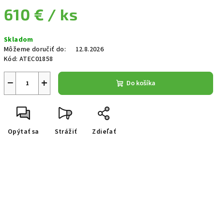
610 €
/ ks
Jednotková cena:
Skladom
Môžeme doručiť do:
12.8.2026
Kód:
ATEC01858
−
+
Do košíka
Opýtať sa
Strážiť
Zdieľať