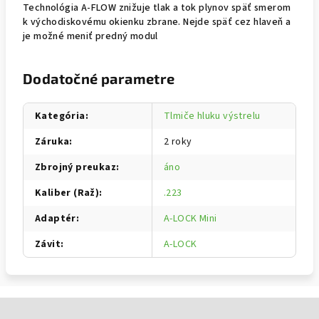
Technológia A-FLOW znižuje tlak a tok plynov späť smerom
k východiskovému okienku zbrane. Nejde späť cez hlaveň a
je možné meniť predný modul
Dodatočné parametre
Kategória
:
Tlmiče hluku výstrelu
Záruka
:
2 roky
Zbrojný preukaz
:
áno
Kaliber (Raž)
:
.223
Adaptér
:
A-LOCK Mini
Závit
:
A-LOCK
Zápätie