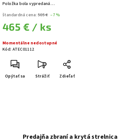
Položka bola vypredaná…
štandardná cena:
505 €
–7 %
465 €
/ ks
Jednotková cena:
Momentálne nedostupné
Kód:
ATEC01112
Opýtať sa
Strážiť
Zdieľať
Predajňa zbraní a krytá strelnica