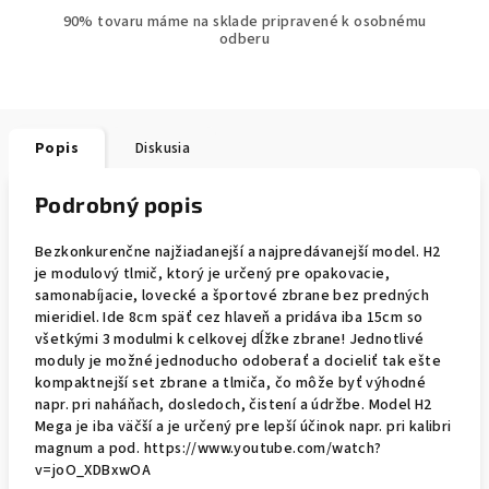
90% tovaru máme na sklade pripravené k osobnému
odberu
Popis
Diskusia
Podrobný popis
Bezkonkurenčne najžiadanejší a najpredávanejší model. H2
je modulový tlmič, ktorý je určený pre opakovacie,
samonabíjacie, lovecké a športové zbrane bez predných
mieridiel. Ide 8cm späť cez hlaveň a pridáva iba 15cm so
všetkými 3 modulmi k celkovej dĺžke zbrane! Jednotlivé
moduly je možné jednoducho odoberať a docieliť tak ešte
kompaktnejší set zbrane a tlmiča, čo môže byť výhodné
napr. pri naháňach, dosledoch, čistení a údržbe. Model H2
Mega je iba väčší a je určený pre lepší účinok napr. pri kalibri
magnum a pod. https://www.youtube.com/watch?
v=joO_XDBxwOA