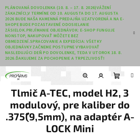
Prejsť na obsah
PLÁNOVANÁ DOVOLENKA (10. 8. – 17. 8. 2026)VÁŽENÍ
ZÁKAZNÍCI,V TERMÍNE OD 10. AUGUSTA DO 17. AUGUSTA
2026 BUDE NAŠA KAMENNÁ PREDAJŇA UZATVORENÁ A NA E-
SHOPE BUDE POZASTAVENÉ ODOSIELANIE
ZÁSIELOK.PRIJÍMANIE OBJEDNÁVOK: E-SHOP FUNGUJE
NONSTOP, NAKUPOVAŤ MÔŽETE BEZ
OBMEDZENÍ.SPRACOVANIE A EXPEDÍCIA: VŠETKY
OBJEDNÁVKY ZAČNEME POSTUPNE VYBAVOVAŤ
NASLEDUJÚCI DEŇ PO DOVOLENKE, TEDA V UTOROK 18. 8.
2026.ĎAKUJEME ZA POCHOPENIE A TRPEZLIVOSŤ!
Nákupný
Hľadať
Prihlásenie
Tlmič A-TEC, model H2, 3
modulový, pre kaliber do
.375˝(9,5mm), na adaptér A-
LOCK Mini