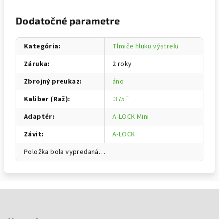
Dodatočné parametre
Kategória
:
Tlmiče hluku výstrelu
Záruka
:
2 roky
Zbrojný preukaz
:
áno
Kaliber (Raž)
:
.375˝
Adaptér
:
A-LOCK Mini
Závit
:
A-LOCK
Položka bola vypredaná…
Zápätie