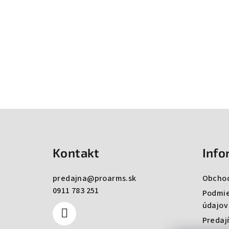
Zápätie
Kontakt
Info
predajna
@
proarms.sk
Obcho
0911 783 251
Podmie
údajov
Predaj