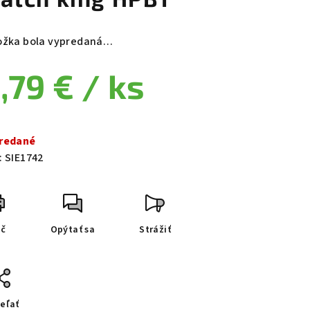
ožka bola vypredaná…
,79 €
/ ks
notková cena:
redané
:
SIE1742
ač
Opýtať sa
Strážiť
eľať