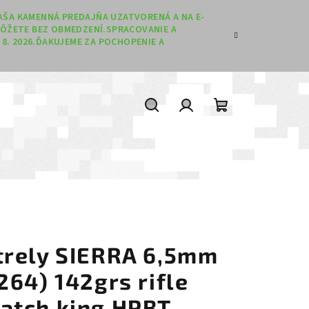
 NAŠA KAMENNÁ PREDAJŇA UZATVORENÁ A NA E-
ÔŽETE BEZ OBMEDZENÍ.SPRACOVANIE A
8. 2026.ĎAKUJEME ZA POCHOPENIE A
Hľadať
Prihlásenie
Nákupný koší
trely SIERRA 6,5mm
.264) 142grs rifle
atch king HPBT