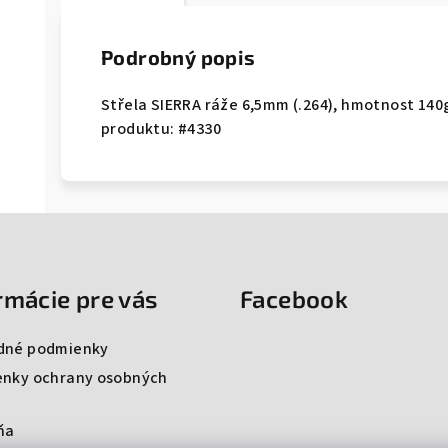
Podrobný popis
Střela SIERRA ráže 6,5mm (.264), hmotnost 140
produktu: #4330
rmácie pre vás
Facebook
dné podmienky
nky ochrany osobných
ňa