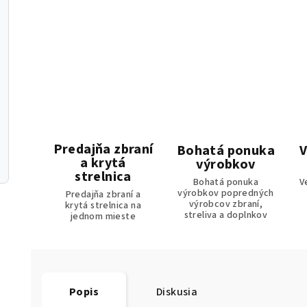
Predajňa zbraní
Bohatá ponuka
V
a krytá
výrobkov
strelnica
Bohatá ponuka
V
výrobkov popredných
Predajňa zbraní a
výrobcov zbraní,
krytá strelnica na
streliva a doplnkov
jednom mieste
Popis
Diskusia