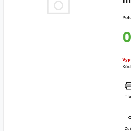
Pol
0
Jed
Vyp
Kód
Tl
Zdi