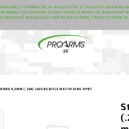
Í ZÁKAZNÍCI,V TERMÍNE OD 10. AUGUSTA DO 17. AUGUSTA 2026 BUDE
PRIJÍMANIE OBJEDNÁVOK: E-SHOP FUNGUJE NONSTOP, NAKUPOVAŤ M
 VYBAVOVAŤ NASLEDUJÚCI DEŇ PO DOVOLENKE, TEDA V UTOROK 18. 
IERRA 6,5MM (.264) 142GRS RIFLE MATCH KING HPBT
S
(
m