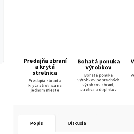
Predajňa zbraní
Bohatá ponuka
V
a krytá
výrobkov
strelnica
Bohatá ponuka
V
výrobkov popredných
Predajňa zbraní a
výrobcov zbraní,
krytá strelnica na
streliva a doplnkov
jednom mieste
Popis
Diskusia