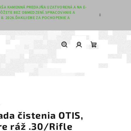
 NAŠA KAMENNÁ PREDAJŇA UZATVORENÁ A NA E-
ÔŽETE BEZ OBMEDZENÍ.SPRACOVANIE A
8. 2026.ĎAKUJEME ZA POCHOPENIE A
Hľadať
Prihlásenie
Nákupný koší
S
ada čistenia OTIS,
re ráž .30/Rifle