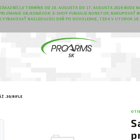
Í ZÁKAZNÍCI,V TERMÍNE OD 10. AUGUSTA DO 17. AUGUSTA 2026 BUDE
PRIJÍMANIE OBJEDNÁVOK: E-SHOP FUNGUJE NONSTOP, NAKUPOVAŤ M
 VYBAVOVAŤ NASLEDUJÚCI DEŇ PO DOVOLENKE, TEDA V UTOROK 18. 
Ž .30/RIFLE
OTI
S
p