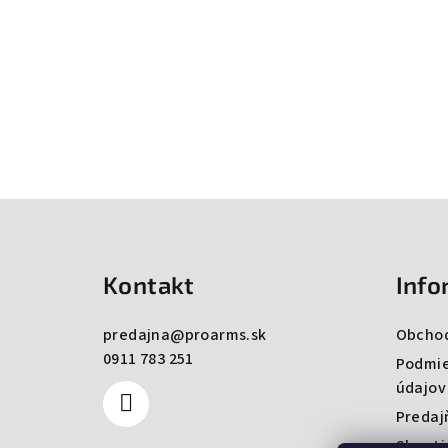
Zápätie
Kontakt
Info
predajna
@
proarms.sk
Obcho
0911 783 251
Podmie
údajov
Predaj
Shooti