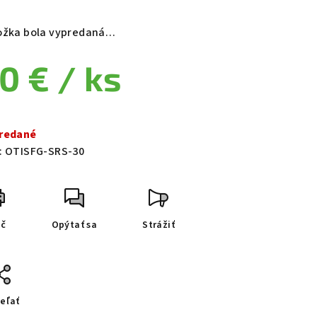
ožka bola vypredaná…
0 €
/ ks
notková cena:
redané
:
OTISFG-SRS-30
ač
Opýtať sa
Strážiť
eľať