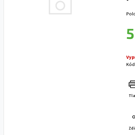
Pol
5
Jed
Vyp
Kód
Tl
Zdi