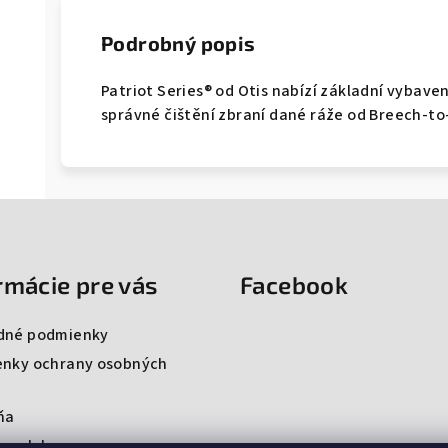
Podrobný popis
Patriot Series® od Otis nabízí základní vybave
správné čištění zbraní dané ráže od Breech-to
rmácie pre vás
Facebook
dné podmienky
nky ochrany osobných
ňa
ng club