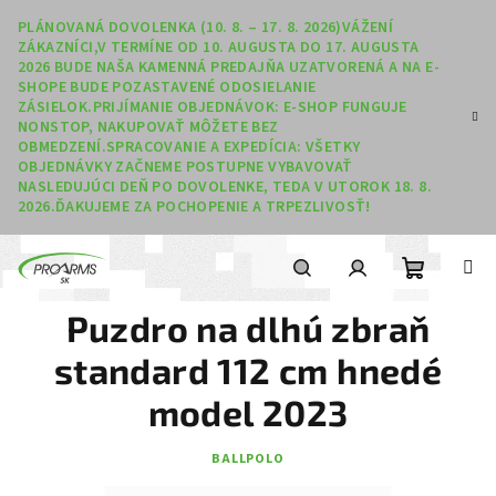
Prejsť na obsah
PLÁNOVANÁ DOVOLENKA (10. 8. – 17. 8. 2026)VÁŽENÍ
ZÁKAZNÍCI,V TERMÍNE OD 10. AUGUSTA DO 17. AUGUSTA
2026 BUDE NAŠA KAMENNÁ PREDAJŇA UZATVORENÁ A NA E-
SHOPE BUDE POZASTAVENÉ ODOSIELANIE
ZÁSIELOK.PRIJÍMANIE OBJEDNÁVOK: E-SHOP FUNGUJE
NONSTOP, NAKUPOVAŤ MÔŽETE BEZ
OBMEDZENÍ.SPRACOVANIE A EXPEDÍCIA: VŠETKY
OBJEDNÁVKY ZAČNEME POSTUPNE VYBAVOVAŤ
NASLEDUJÚCI DEŇ PO DOVOLENKE, TEDA V UTOROK 18. 8.
2026.ĎAKUJEME ZA POCHOPENIE A TRPEZLIVOSŤ!
Nákupný
Hľadať
Prihlásenie
Puzdro na dlhú zbraň
standard 112 cm hnedé
model 2023
BALLPOLO