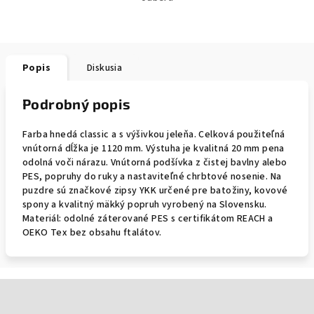
Popis
Diskusia
Podrobný popis
Farba hnedá classic a s výšivkou jeleňa. Celková použiteľná
vnútorná dĺžka je 1120 mm. Výstuha je kvalitná 20 mm pena
odolná voči nárazu. Vnútorná podšívka z čistej bavlny alebo
PES, popruhy do ruky a nastaviteľné chrbtové nosenie. Na
puzdre sú značkové zipsy YKK určené pre batožiny, kovové
spony a kvalitný mäkký popruh vyrobený na Slovensku.
Materiál: odolné záterované PES s certifikátom REACH a
OEKO Tex bez obsahu ftalátov.
Zápätie