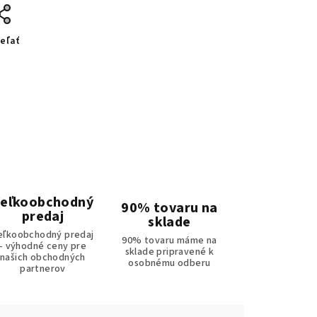
eľať
eľkoobchodný
90% tovaru na
predaj
sklade
eľkoobchodný predaj
90% tovaru máme na
- výhodné ceny pre
sklade pripravené k
našich obchodných
osobnému odberu
partnerov