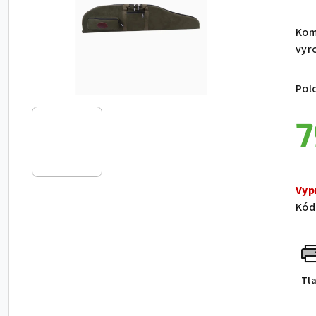
Kom
vyro
Pol
7
Jed
Vyp
Kód
Tl