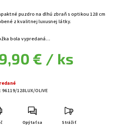
paktné puzdro na dlhú zbraň s optikou 128 cm
bené z kvalitnej luxusnej látky.
ožka bola vypredaná…
9,90 €
/ ks
notková cena:
redané
:
96119/128LUX/OLIVE
ač
Opýtať sa
Strážiť