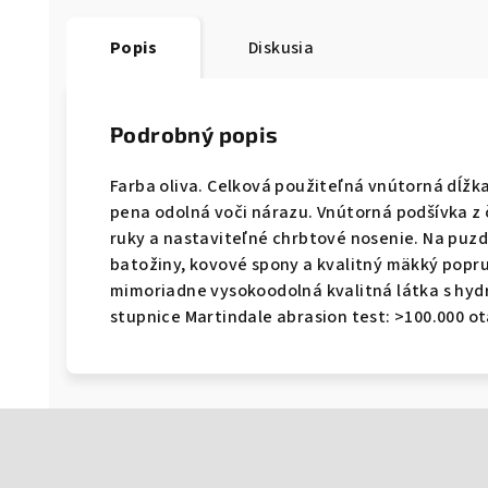
Popis
Diskusia
Podrobný popis
Farba oliva. Celková použiteľná vnútorná dĺžka
pena odolná voči nárazu. Vnútorná podšívka z 
ruky a nastaviteľné chrbtové nosenie. Na puzd
batožiny, kovové spony a kvalitný mäkký popru
mimoriadne vysokoodolná kvalitná látka s hyd
stupnice Martindale abrasion test: >100.000 o