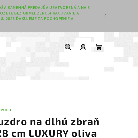
 NAŠA KAMENNÁ PREDAJŇA UZATVORENÁ A NA E-
ÔŽETE BEZ OBMEDZENÍ.SPRACOVANIE A
8. 2026.ĎAKUJEME ZA POCHOPENIE A
Hľadať
Prihlásenie
Nákupný koší
LPOLO
uzdro na dlhú zbraň
28 cm LUXURY oliva