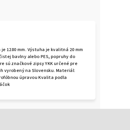
 je 1280 mm. Výstuha je kvalitná 20 mm
čistej bavlny alebo PES, popruhy do
re sú značkové zipsy YKK určené pre
h vyrobený na Slovensku. Materiál:
rofóbnou úpravou Kvalita podla
táčok