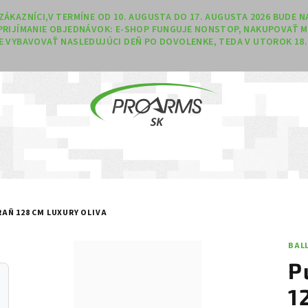
Í ZÁKAZNÍCI,V TERMÍNE OD 10. AUGUSTA DO 17. AUGUSTA 2026 BUDE
PRIJÍMANIE OBJEDNÁVOK: E-SHOP FUNGUJE NONSTOP, NAKUPOVAŤ M
 VYBAVOVAŤ NASLEDUJÚCI DEŇ PO DOVOLENKE, TEDA V UTOROK 18. 
AŇ 128 CM LUXURY OLIVA
BAL
P
1