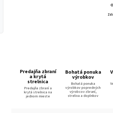
Zdi
Predajňa zbraní
Bohatá ponuka
V
a krytá
výrobkov
strelnica
Bohatá ponuka
V
výrobkov popredných
Predajňa zbraní a
výrobcov zbraní,
krytá strelnica na
streliva a doplnkov
jednom mieste