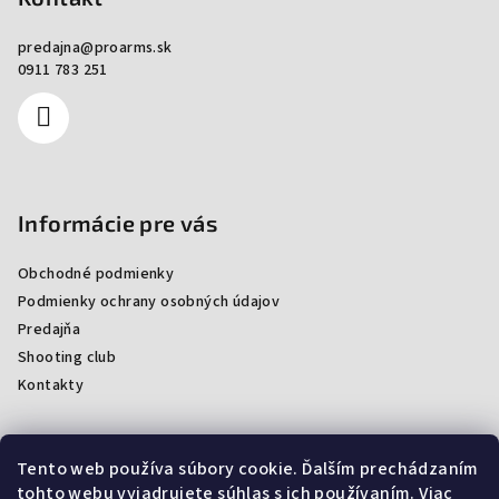
predajna
@
proarms.sk
0911 783 251
Informácie pre vás
Obchodné podmienky
Podmienky ochrany osobných údajov
Predajňa
Shooting club
Kontakty
Tento web používa súbory cookie. Ďalším prechádzaním
Facebook
tohto webu vyjadrujete súhlas s ich používaním. Viac