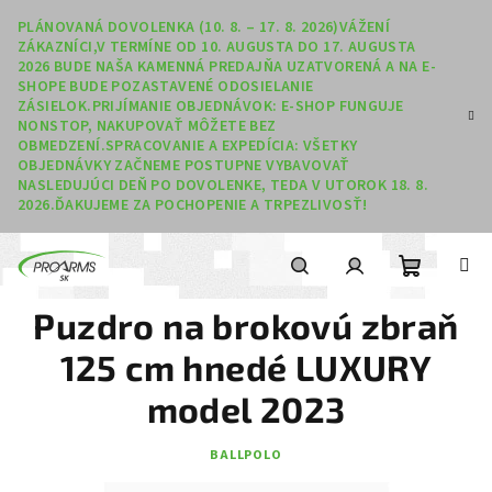
Prejsť na obsah
PLÁNOVANÁ DOVOLENKA (10. 8. – 17. 8. 2026)VÁŽENÍ
ZÁKAZNÍCI,V TERMÍNE OD 10. AUGUSTA DO 17. AUGUSTA
2026 BUDE NAŠA KAMENNÁ PREDAJŇA UZATVORENÁ A NA E-
SHOPE BUDE POZASTAVENÉ ODOSIELANIE
ZÁSIELOK.PRIJÍMANIE OBJEDNÁVOK: E-SHOP FUNGUJE
NONSTOP, NAKUPOVAŤ MÔŽETE BEZ
OBMEDZENÍ.SPRACOVANIE A EXPEDÍCIA: VŠETKY
OBJEDNÁVKY ZAČNEME POSTUPNE VYBAVOVAŤ
NASLEDUJÚCI DEŇ PO DOVOLENKE, TEDA V UTOROK 18. 8.
2026.ĎAKUJEME ZA POCHOPENIE A TRPEZLIVOSŤ!
Nákupný
Hľadať
Prihlásenie
Puzdro na brokovú zbraň
125 cm hnedé LUXURY
model 2023
BALLPOLO