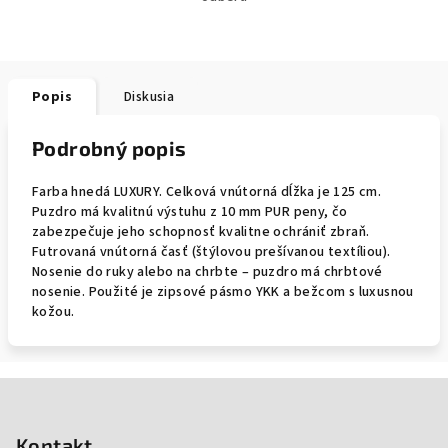
Popis
Diskusia
Podrobný popis
Farba hnedá LUXURY. Celková vnútorná dĺžka je 125 cm.
Puzdro má kvalitnú výstuhu z 10 mm PUR peny, čo
zabezpečuje jeho schopnosť kvalitne ochrániť zbraň.
Futrovaná vnútorná časť (štýlovou prešívanou textíliou).
Nosenie do ruky alebo na chrbte – puzdro má chrbtové
nosenie. Použité je zipsové pásmo YKK a bežcom s luxusnou
kožou.
Zápätie
Kontakt