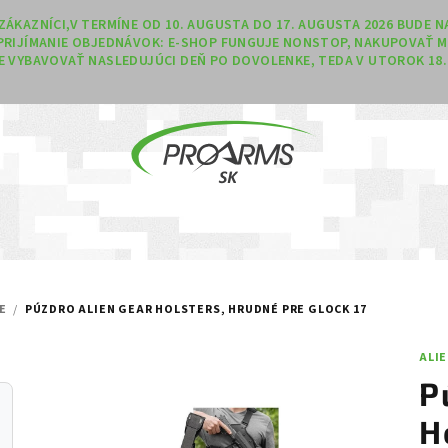
Í ZÁKAZNÍCI,V TERMÍNE OD 10. AUGUSTA DO 17. AUGUSTA 2026 BUDE
PRIJÍMANIE OBJEDNÁVOK: E-SHOP FUNGUJE NONSTOP, NAKUPOVAŤ M
 VYBAVOVAŤ NASLEDUJÚCI DEŇ PO DOVOLENKE, TEDA V UTOROK 18. 
E
/
PÚZDRO ALIEN GEAR HOLSTERS, HRUDNÉ PRE GLOCK 17
ALI
P
H