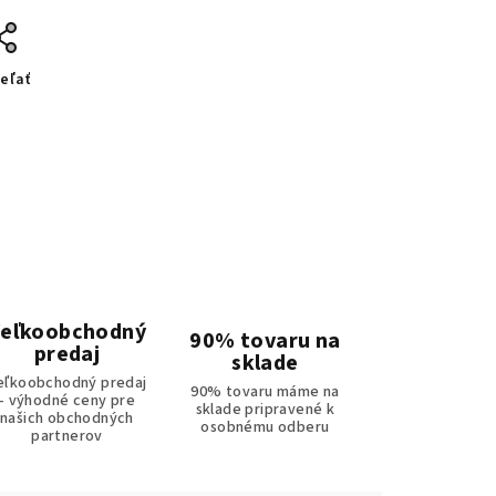
eľať
eľkoobchodný
90% tovaru na
predaj
sklade
eľkoobchodný predaj
90% tovaru máme na
- výhodné ceny pre
sklade pripravené k
našich obchodných
osobnému odberu
partnerov