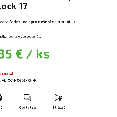
lock 17
zdro řady Cloak pro nošení na hrudníku
ožka bola vypredaná…
35 €
/ ks
notková cena:
redané
:
ALICCH-0601-RH-R
ač
Opýtať sa
Strážiť