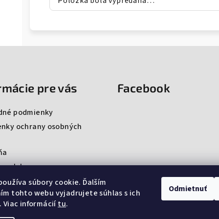
Položka bola vypredaná…
rmácie pre vás
Facebook
dné podmienky
nky ochrany osobných
ňa
ng club
ty
oužíva súbory cookie. Ďalším
Odmietnuť
m tohto webu vyjadrujete súhlas s ich
 Viac informácií
tu
.