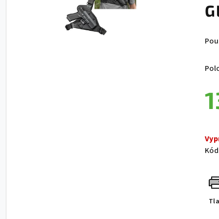
G
Pou
Pol
1
Jed
Vyp
Kód
Tl