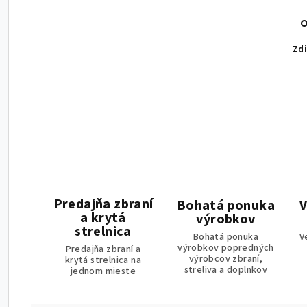
Zdi
Predajňa zbraní
Bohatá ponuka
V
a krytá
výrobkov
strelnica
Bohatá ponuka
V
výrobkov popredných
Predajňa zbraní a
výrobcov zbraní,
krytá strelnica na
streliva a doplnkov
jednom mieste