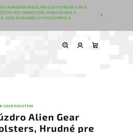
 NAŠA KAMENNÁ PREDAJŇA UZATVORENÁ A NA E-
ÔŽETE BEZ OBMEDZENÍ.SPRACOVANIE A
8. 2026.ĎAKUJEME ZA POCHOPENIE A
Hľadať
Prihlásenie
Nákupný koší
EN GEAR HOLSTERS
úzdro Alien Gear
olsters, Hrudné pre