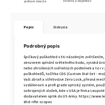
streliva a doplnkov
jednom mieste
Popis
Diskusia
Podrobný popis
špičkový puškohled s 5ti násobným zvětšení
senzorem spínání světelného bodu, vysoká úro
nebo zhrošených světelných podmínek a to i v
puškohledů, točítka CDS (Custom Dial Set - m
Vaši zbraň a střelivo)se Zero Lock, přesná mech
vzdálenosti a profi grade optický systém, po
ozbrojených složek, kde v USA je firma Leupo
dodavatelem optik do US Army. https://www.le
6hd-rifle-scopes