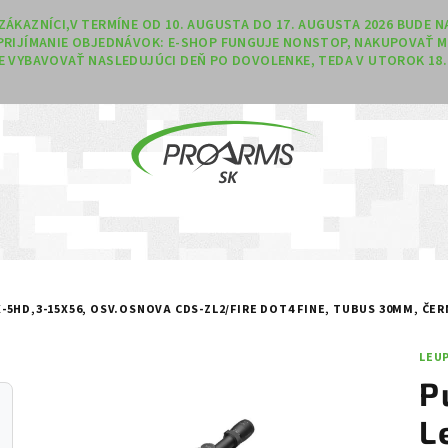
Í ZÁKAZNÍCI,V TERMÍNE OD 10. AUGUSTA DO 17. AUGUSTA 2026 BUDE
PRIJÍMANIE OBJEDNÁVOK: E-SHOP FUNGUJE NONSTOP, NAKUPOVAŤ M
 VYBAVOVAŤ NASLEDUJÚCI DEŇ PO DOVOLENKE, TEDA V UTOROK 18. 
5HD,3-15X56, OSV.OSNOVA CDS-ZL2/FIRE DOT4 FINE, TUBUS 30MM, ČER
LEU
P
L