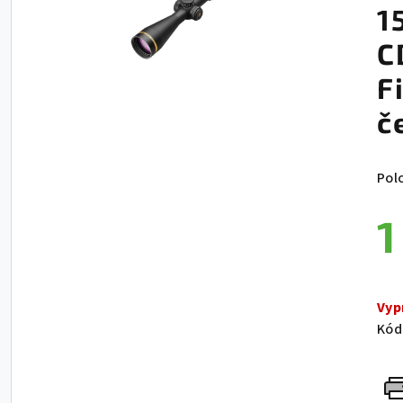
1
C
F
č
Pol
1
Jed
Vyp
Kód