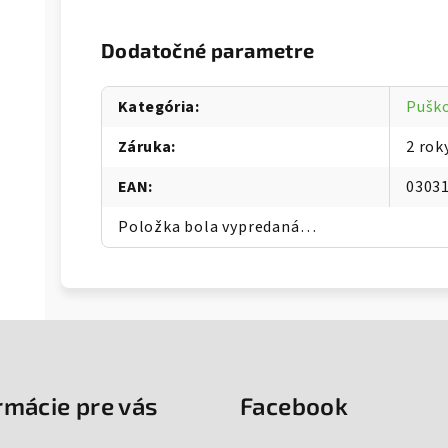
Dodatočné parametre
Kategória
:
Pušk
Záruka
:
2 rok
EAN
:
0303
Položka bola vypredaná…
rmácie pre vás
Facebook