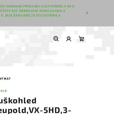
 NAŠA KAMENNÁ PREDAJŇA UZATVORENÁ A NA E-
ÔŽETE BEZ OBMEDZENÍ.SPRACOVANIE A
8. 2026.ĎAKUJEME ZA POCHOPENIE A
Hľadať
Prihlásenie
Nákupný koší
NÝ MAT
POLD
uškohled
eupold,VX-5HD,3-