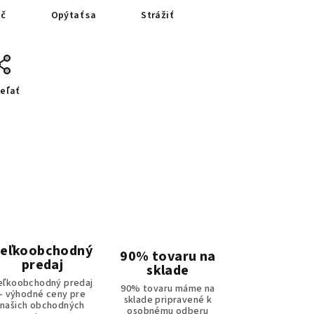
ač
Opýtať sa
Strážiť
eľať
eľkoobchodný
90% tovaru na
predaj
sklade
eľkoobchodný predaj
90% tovaru máme na
- výhodné ceny pre
sklade pripravené k
našich obchodných
osobnému odberu