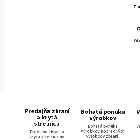
Tl
Zdi
Predajňa zbraní
Bohatá ponuka
V
a krytá
výrobkov
strelnica
Bohatá ponuka
V
výrobkov popredných
Predajňa zbraní a
výrobcov zbraní,
krytá strelnica na