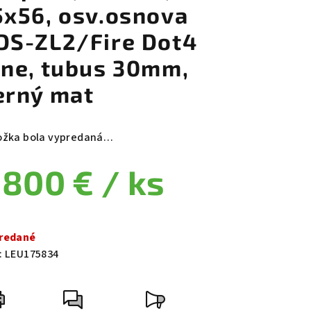
5x56, osv.osnova
DS-ZL2/Fire Dot4
ine, tubus 30mm,
erný mat
ožka bola vypredaná…
 800 €
/ ks
notková cena:
redané
:
LEU175834