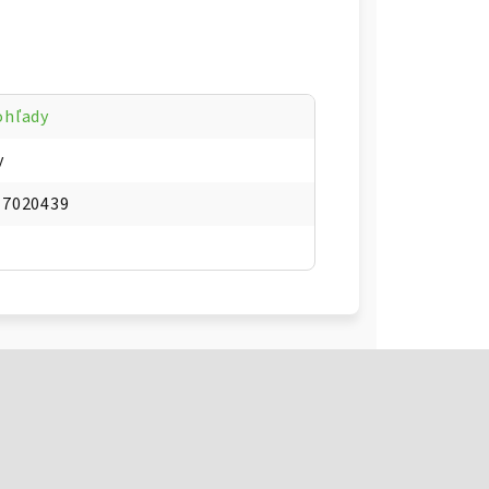
ohľady
y
17020439