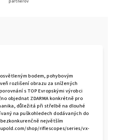
partnerov
m, osvětleným bodem, pohybovým
veň rozlišení obrazu za snížených
 porovnání s TOP Evropskými výrobci
ožno objednat ZDARMA konkrétně pro
anika, důležitá při střelbě na dlouhé
užívaný na puškohledech dodávaných do
ld bezkonkurenčně největším
upold.com/shop/riflescopes/series/vx-