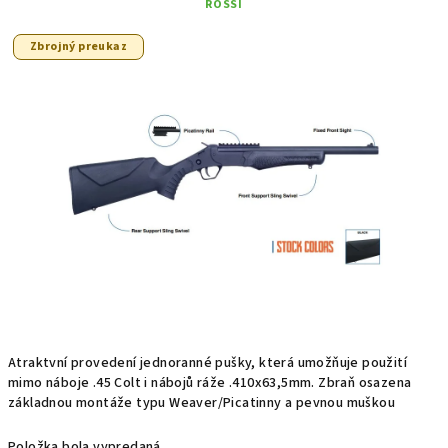
ROSSI
Zbrojný preukaz
Atraktvní provedení jednoranné pušky, která umožňuje použití
mimo náboje .45 Colt i nábojů ráže .410x63,5mm. Zbraň osazena
základnou montáže typu Weaver/Picatinny a pevnou muškou
Položka bola vypredaná…