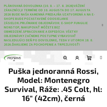
Prejsť na obsah
PLÁNOVANÁ DOVOLENKA (10. 8. – 17. 8. 2026)VÁŽENÍ
ZÁKAZNÍCI,V TERMÍNE OD 10. AUGUSTA DO 17. AUGUSTA
2026 BUDE NAŠA KAMENNÁ PREDAJŇA UZATVORENÁ A NA E-
SHOPE BUDE POZASTAVENÉ ODOSIELANIE
ZÁSIELOK.PRIJÍMANIE OBJEDNÁVOK: E-SHOP FUNGUJE
NONSTOP, NAKUPOVAŤ MÔŽETE BEZ
OBMEDZENÍ.SPRACOVANIE A EXPEDÍCIA: VŠETKY
OBJEDNÁVKY ZAČNEME POSTUPNE VYBAVOVAŤ
NASLEDUJÚCI DEŇ PO DOVOLENKE, TEDA V UTOROK 18. 8.
2026.ĎAKUJEME ZA POCHOPENIE A TRPEZLIVOSŤ!
Nákupný
Hľadať
Prihlásenie
Puška jednoranná Rossi,
Model: Montenegro
Survival, Ráže: .45 Colt, hl:
16" (42cm), černá