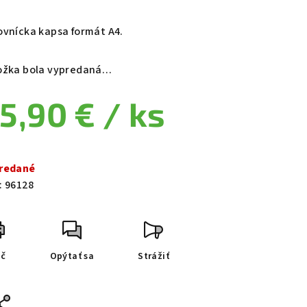
ovnícka kapsa formát A4.
ožka bola vypredaná…
5,90 €
/ ks
notková cena:
redané
:
96128
ač
Opýtať sa
Strážiť