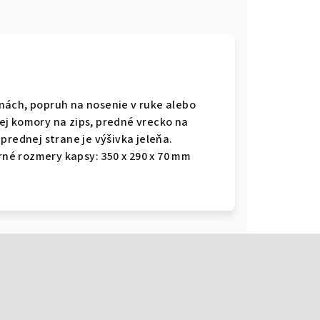
nách, popruh na nosenie v ruke alebo
ej komory na zips, predné vrecko na
prednej strane je výšivka jeleňa.
orné rozmery kapsy: 350 x 290 x 70 mm