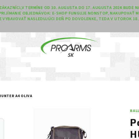
Í ZÁKAZNÍCI,V TERMÍNE OD 10. AUGUSTA DO 17. AUGUSTA 2026 BUDE
PRIJÍMANIE OBJEDNÁVOK: E-SHOP FUNGUJE NONSTOP, NAKUPOVAŤ M
 VYBAVOVAŤ NASLEDUJÚCI DEŇ PO DOVOLENKE, TEDA V UTOROK 18. 
HUNTER A4 OLIVA
BAL
P
H