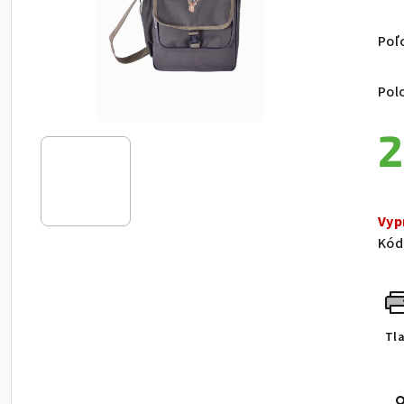
Poľ
Pol
2
Jed
Vyp
Kód
Tl