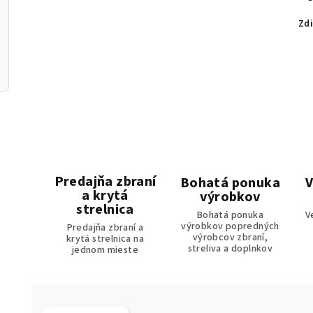
Zdi
Predajňa zbraní
Bohatá ponuka
V
a krytá
výrobkov
strelnica
Bohatá ponuka
V
výrobkov popredných
Predajňa zbraní a
výrobcov zbraní,
krytá strelnica na
streliva a doplnkov
jednom mieste