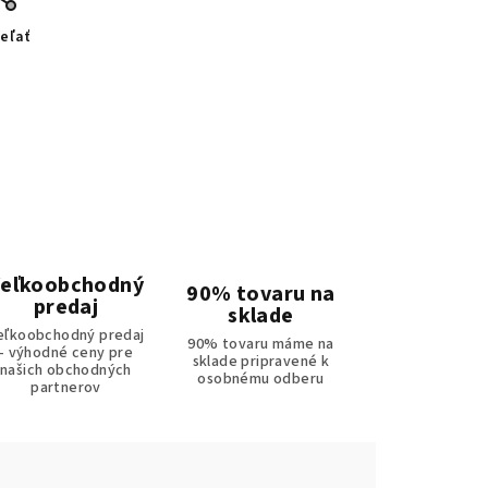
eľať
eľkoobchodný
90% tovaru na
predaj
sklade
eľkoobchodný predaj
90% tovaru máme na
- výhodné ceny pre
sklade pripravené k
našich obchodných
osobnému odberu
partnerov