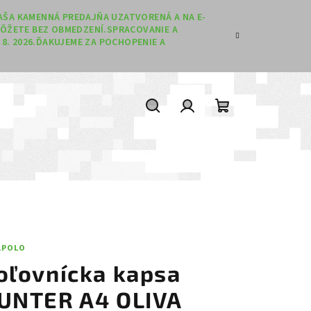
 NAŠA KAMENNÁ PREDAJŇA UZATVORENÁ A NA E-
ÔŽETE BEZ OBMEDZENÍ.SPRACOVANIE A
8. 2026.ĎAKUJEME ZA POCHOPENIE A
Hľadať
Prihlásenie
Nákupný koší
LPOLO
oľovnícka kapsa
UNTER A4 OLIVA