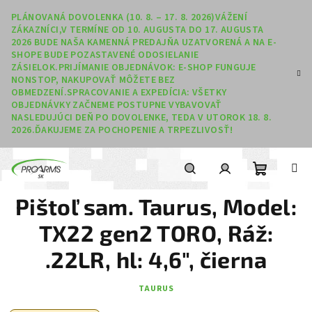
Prejsť na obsah
PLÁNOVANÁ DOVOLENKA (10. 8. – 17. 8. 2026)VÁŽENÍ
ZÁKAZNÍCI,V TERMÍNE OD 10. AUGUSTA DO 17. AUGUSTA
2026 BUDE NAŠA KAMENNÁ PREDAJŇA UZATVORENÁ A NA E-
SHOPE BUDE POZASTAVENÉ ODOSIELANIE
ZÁSIELOK.PRIJÍMANIE OBJEDNÁVOK: E-SHOP FUNGUJE
NONSTOP, NAKUPOVAŤ MÔŽETE BEZ
OBMEDZENÍ.SPRACOVANIE A EXPEDÍCIA: VŠETKY
OBJEDNÁVKY ZAČNEME POSTUPNE VYBAVOVAŤ
NASLEDUJÚCI DEŇ PO DOVOLENKE, TEDA V UTOROK 18. 8.
2026.ĎAKUJEME ZA POCHOPENIE A TRPEZLIVOSŤ!
Nákupný
Hľadať
Prihlásenie
Pištoľ sam. Taurus, Model:
TX22 gen2 TORO, Ráž:
.22LR, hl: 4,6", čierna
TAURUS