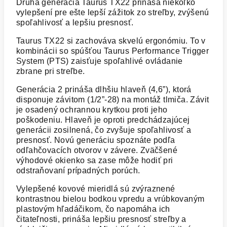
Druhá generácia Taurus TX22 prináša niekoľko
vylepšení pre ešte lepší zážitok zo streľby, zvýšenú
spoľahlivosť a lepšiu presnosť.
Taurus TX22 si zachováva skvelú ergonómiu. To v
kombinácii so spúšťou Taurus Performance Trigger
System (PTS) zaisťuje spoľahlivé ovládanie
zbrane pri streľbe.
Generácia 2 prináša dlhšiu hlaveň (4,6”), ktorá
disponuje závitom (1/2”-28) na montáž tlmiča. Závit
je osadený ochrannou krytkou proti jeho
poškodeniu. Hlaveň je oproti predchádzajúcej
generácii zosilnená, čo zvyšuje spoľahlivosť a
presnosť. Novú generáciu spoznáte podľa
odľahčovacích otvorov v závere. Zväčšené
výhodové okienko sa zase môže hodiť pri
odstraňovaní prípadných porúch.
Vylepšené kovové mieridlá sú zvýraznené
kontrastnou bielou bodkou vpredu a vrúbkovaným
plastovým hľadáčikom, čo napomáha ich
čitateľnosti, prináša lepšiu presnosť streľby a