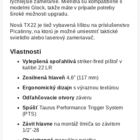
rýchlejšie zameranie. Mieridlá sú kompatibilné s
modelmi Glock, takže máte v prípade potreby
široké možnosti upgradu.
Nová TX22 je tiež vybavená lištou na príslušenstvo
Picatinny, na ktorú je možné umiestniť taktické
svietidlo alebo laserový zameriavač.
Vlastnosti
Vylepšená spoľahlivá
striker-fired pištoľ v
kalibri 22 LR
Zosilnená hlaveň
4,6” (117 mm)
Ergonomický dizajn
s výraznou textúrou
Odľahčovacie otvory
záveru
Spúšť
Taurus Performance Trigger System
(PTS)
Závit hlavne
na montáž tlmiča so závitom
1/2"-28