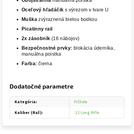
Obojstranná
manuálna poistka
Oceľový hľadáčik
s výrezom v tvare U
Muška
zvýraznená bielou bodkou
Picatinny rail
2x zásobník
(16 nábojov)
Bezpečnostné prvky:
blokácia úderníka,
manuálna poistka
Farba:
čierna
Dodatočné parametre
Kategória
:
Pištole
Kaliber (Raž)
:
.22 Long Rifle