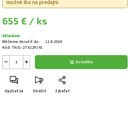
možné iba na predajni.
655 €
/ ks
Jednotková cena:
Skladom
Môžeme doručiť do:
12.8.2026
Kód:
TAU1-2TX22P141
−
+
Do košíka
Opýtať sa
Strážiť
Zdieľať