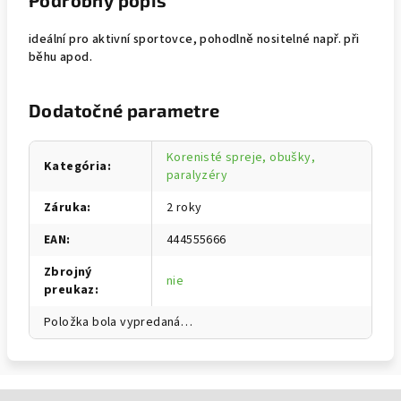
Podrobný popis
ideální pro aktivní sportovce, pohodlně nositelné např. při
běhu apod.
Dodatočné parametre
Korenisté spreje, obušky,
Kategória
:
paralyzéry
Záruka
:
2 roky
EAN
:
444555666
Zbrojný
nie
preukaz
:
Položka bola vypredaná…
Zápätie