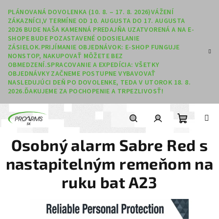
Prejsť na obsah
PLÁNOVANÁ DOVOLENKA (10. 8. – 17. 8. 2026)VÁŽENÍ
ZÁKAZNÍCI,V TERMÍNE OD 10. AUGUSTA DO 17. AUGUSTA
2026 BUDE NAŠA KAMENNÁ PREDAJŇA UZATVORENÁ A NA E-
SHOPE BUDE POZASTAVENÉ ODOSIELANIE
ZÁSIELOK.PRIJÍMANIE OBJEDNÁVOK: E-SHOP FUNGUJE
NONSTOP, NAKUPOVAŤ MÔŽETE BEZ
OBMEDZENÍ.SPRACOVANIE A EXPEDÍCIA: VŠETKY
OBJEDNÁVKY ZAČNEME POSTUPNE VYBAVOVAŤ
NASLEDUJÚCI DEŇ PO DOVOLENKE, TEDA V UTOROK 18. 8.
2026.ĎAKUJEME ZA POCHOPENIE A TRPEZLIVOSŤ!
Nákupný
Hľadať
Prihlásenie
Osobný alarm Sabre Red s
nastapitelným remeňom na
ruku bat A23