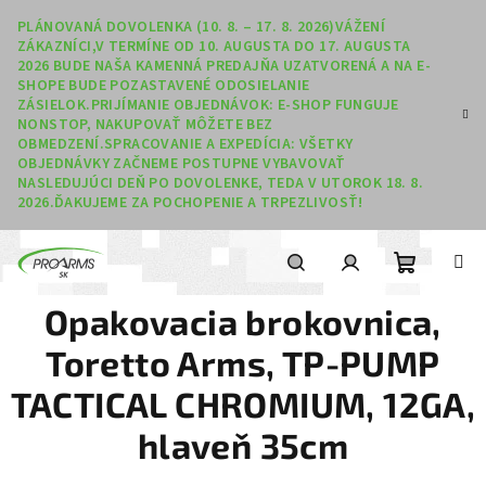
Prejsť na obsah
PLÁNOVANÁ DOVOLENKA (10. 8. – 17. 8. 2026)VÁŽENÍ
ZÁKAZNÍCI,V TERMÍNE OD 10. AUGUSTA DO 17. AUGUSTA
2026 BUDE NAŠA KAMENNÁ PREDAJŇA UZATVORENÁ A NA E-
SHOPE BUDE POZASTAVENÉ ODOSIELANIE
ZÁSIELOK.PRIJÍMANIE OBJEDNÁVOK: E-SHOP FUNGUJE
NONSTOP, NAKUPOVAŤ MÔŽETE BEZ
OBMEDZENÍ.SPRACOVANIE A EXPEDÍCIA: VŠETKY
OBJEDNÁVKY ZAČNEME POSTUPNE VYBAVOVAŤ
NASLEDUJÚCI DEŇ PO DOVOLENKE, TEDA V UTOROK 18. 8.
2026.ĎAKUJEME ZA POCHOPENIE A TRPEZLIVOSŤ!
Nákupný
Hľadať
Prihlásenie
Opakovacia brokovnica,
Toretto Arms, TP-PUMP
TACTICAL CHROMIUM, 12GA,
hlaveň 35cm