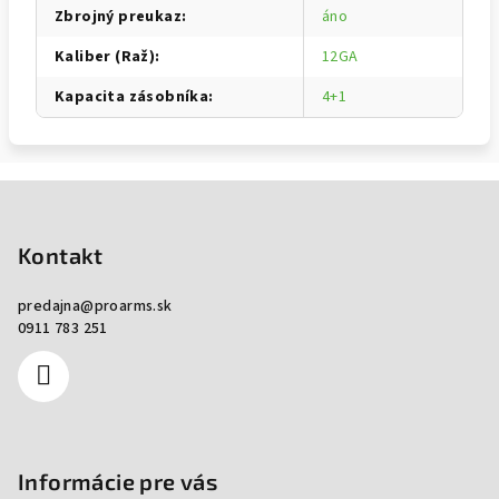
Zbrojný preukaz
:
áno
Kaliber (Raž)
:
12GA
Kapacita zásobníka
:
4+1
Zápätie
Kontakt
predajna
@
proarms.sk
0911 783 251
Informácie pre vás