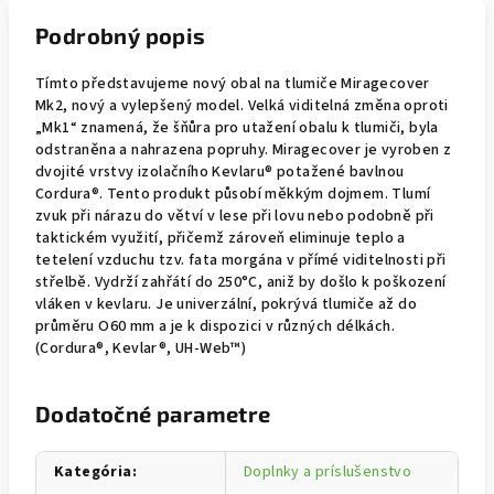
Podrobný popis
Tímto představujeme nový obal na tlumiče Miragecover
Mk2, nový a vylepšený model. Velká viditelná změna oproti
„Mk1“ znamená, že šňůra pro utažení obalu k tlumiči, byla
odstraněna a nahrazena popruhy. Miragecover je vyroben z
dvojité vrstvy izolačního Kevlaru® potažené bavlnou
Cordura®. Tento produkt působí měkkým dojmem. Tlumí
zvuk při nárazu do větví v lese při lovu nebo podobně při
taktickém využití, přičemž zároveň eliminuje teplo a
tetelení vzduchu tzv. fata morgána v přímé viditelnosti při
střelbě. Vydrží zahřátí do 250°C, aniž by došlo k poškození
vláken v kevlaru. Je univerzální, pokrývá tlumiče až do
průměru O60 mm a je k dispozici v různých délkách.
(Cordura®, Kevlar®, UH-Web™)
Dodatočné parametre
Kategória
:
Doplnky a príslušenstvo