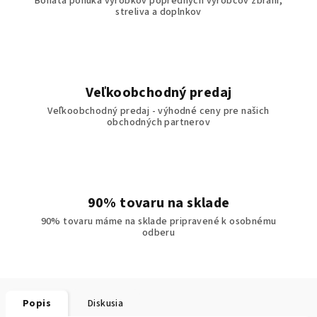
Bohatá ponuka výrobkov popredných výrobcov zbraní,
streliva a doplnkov
Veľkoobchodný predaj
Veľkoobchodný predaj - výhodné ceny pre našich
obchodných partnerov
90% tovaru na sklade
90% tovaru máme na sklade pripravené k osobnému
odberu
Popis
Diskusia