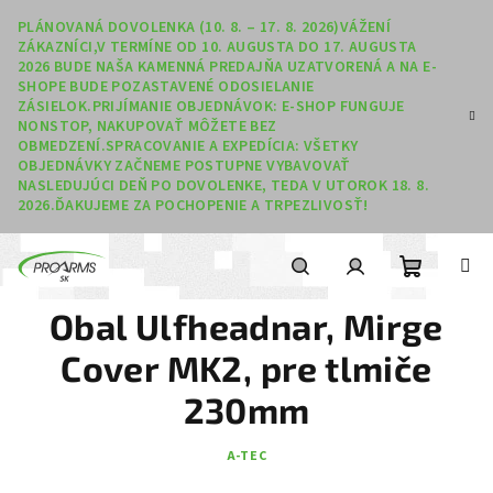
Prejsť na obsah
PLÁNOVANÁ DOVOLENKA (10. 8. – 17. 8. 2026)VÁŽENÍ
ZÁKAZNÍCI,V TERMÍNE OD 10. AUGUSTA DO 17. AUGUSTA
2026 BUDE NAŠA KAMENNÁ PREDAJŇA UZATVORENÁ A NA E-
SHOPE BUDE POZASTAVENÉ ODOSIELANIE
ZÁSIELOK.PRIJÍMANIE OBJEDNÁVOK: E-SHOP FUNGUJE
NONSTOP, NAKUPOVAŤ MÔŽETE BEZ
OBMEDZENÍ.SPRACOVANIE A EXPEDÍCIA: VŠETKY
OBJEDNÁVKY ZAČNEME POSTUPNE VYBAVOVAŤ
NASLEDUJÚCI DEŇ PO DOVOLENKE, TEDA V UTOROK 18. 8.
2026.ĎAKUJEME ZA POCHOPENIE A TRPEZLIVOSŤ!
Nákupný
Hľadať
Prihlásenie
Obal Ulfheadnar, Mirge
Cover MK2, pre tlmiče
230mm
A-TEC