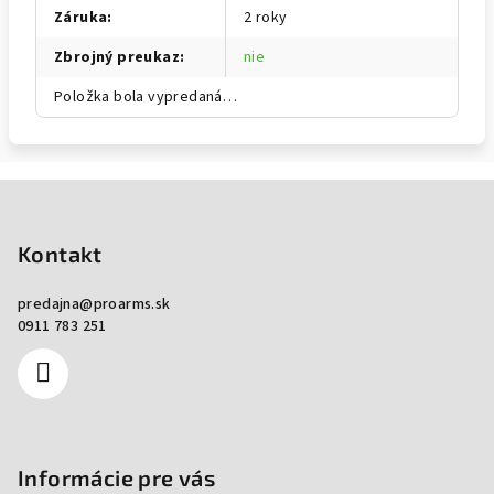
Záruka
:
2 roky
Zbrojný preukaz
:
nie
Položka bola vypredaná…
Zápätie
Kontakt
predajna
@
proarms.sk
0911 783 251
Informácie pre vás