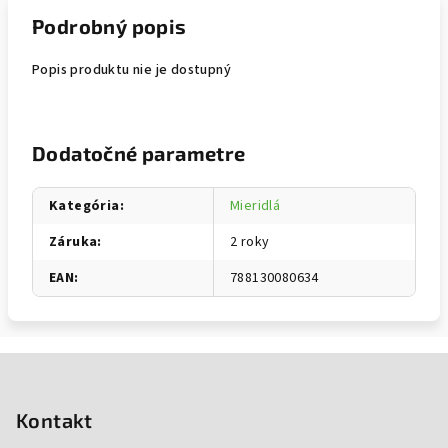
Podrobný popis
Popis produktu nie je dostupný
Dodatočné parametre
Kategória
:
Mieridlá
Záruka
:
2 roky
EAN
:
788130080634
Zápätie
Kontakt