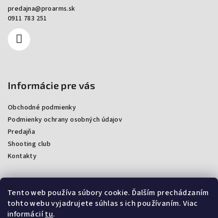
predajna
@
proarms.sk
0911 783 251
Informácie pre vás
Obchodné podmienky
Podmienky ochrany osobných údajov
Predajňa
Shooting club
Kontakty
Tento web používa súbory cookie. Ďalším prechádzaním
Facebook
tohto webu vyjadrujete súhlas s ich používaním. Viac
informácií
tu
.