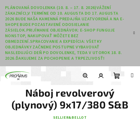
Prejsť na obsah
PLÁNOVANÁ DOVOLENKA (10. 8. – 17. 8. 2026)VÁŽENÍ
ZÁKAZNÍCI,V TERMÍNE OD 10. AUGUSTA DO 17. AUGUSTA
2026 BUDE NAŠA KAMENNÁ PREDAJŇA UZATVORENÁ A NA E-
SHOPE BUDE POZASTAVENÉ ODOSIELANIE
ZÁSIELOK.PRIJÍMANIE OBJEDNÁVOK: E-SHOP FUNGUJE
NONSTOP, NAKUPOVAŤ MÔŽETE BEZ
OBMEDZENÍ.SPRACOVANIE A EXPEDÍCIA: VŠETKY
OBJEDNÁVKY ZAČNEME POSTUPNE VYBAVOVAŤ
NASLEDUJÚCI DEŇ PO DOVOLENKE, TEDA V UTOROK 18. 8.
2026.ĎAKUJEME ZA POCHOPENIE A TRPEZLIVOSŤ!
Nákupný
Hľadať
Prihlásenie
Náboj revolverový
(plynový) 9x17/380 S&B
SELLIER&BELLOT