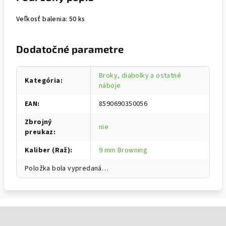
Veľkosť balenia: 50 ks
Dodatočné parametre
Broky, diabolky a ostatné
Kategória
:
náboje
EAN
:
8590690350056
Zbrojný
nie
preukaz
:
Kaliber (Raž)
:
9 mm Browning
Položka bola vypredaná…
Zápätie