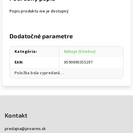
Popis produktu nie je dostupný
Dodatočné parametre
Kategória
:
Náboje (Strelivo)
EAN
:
8590690355297
Položka bola vypredaná…
Zápätie
Kontakt
predajna
@
proarms.sk