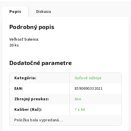
Popis
Diskusia
Podrobný popis
Veľkosť balenia:
20 ks
Dodatočné parametre
Kategória
:
Guľové náboje
EAN
:
8590690332021
Zbrojný preukaz
:
áno
Kaliber (Raž)
:
7 x 64
Položka bola vypredaná…