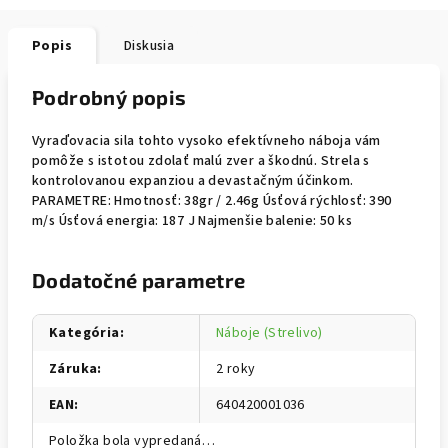
Popis
Diskusia
Podrobný popis
Vyraďovacia sila tohto vysoko efektívneho náboja vám
pomôže s istotou zdolať malú zver a škodnú. Strela s
kontrolovanou expanziou a devastačným účinkom.
PARAMETRE: Hmotnosť: 38gr / 2.46g Úsťová rýchlosť: 390
m/s Úsťová energia: 187 J Najmenšie balenie: 50 ks
Dodatočné parametre
Kategória
:
Náboje (Strelivo)
Záruka
:
2 roky
EAN
:
640420001036
Položka bola vypredaná…