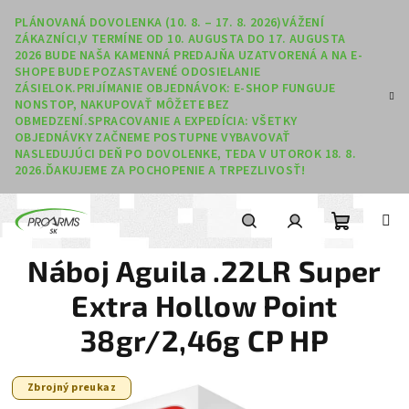
Prejsť na obsah
PLÁNOVANÁ DOVOLENKA (10. 8. – 17. 8. 2026)VÁŽENÍ
ZÁKAZNÍCI,V TERMÍNE OD 10. AUGUSTA DO 17. AUGUSTA
2026 BUDE NAŠA KAMENNÁ PREDAJŇA UZATVORENÁ A NA E-
SHOPE BUDE POZASTAVENÉ ODOSIELANIE
ZÁSIELOK.PRIJÍMANIE OBJEDNÁVOK: E-SHOP FUNGUJE
NONSTOP, NAKUPOVAŤ MÔŽETE BEZ
OBMEDZENÍ.SPRACOVANIE A EXPEDÍCIA: VŠETKY
OBJEDNÁVKY ZAČNEME POSTUPNE VYBAVOVAŤ
NASLEDUJÚCI DEŇ PO DOVOLENKE, TEDA V UTOROK 18. 8.
2026.ĎAKUJEME ZA POCHOPENIE A TRPEZLIVOSŤ!
Nákupný
Hľadať
Prihlásenie
Náboj Aguila .22LR Super
Extra Hollow Point
38gr/2,46g CP HP
Zbrojný preukaz