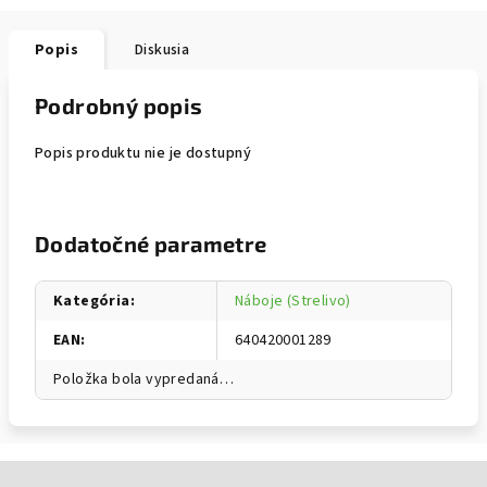
Popis
Diskusia
Podrobný popis
Popis produktu nie je dostupný
Dodatočné parametre
Kategória
:
Náboje (Strelivo)
EAN
:
640420001289
Položka bola vypredaná…
Zápätie