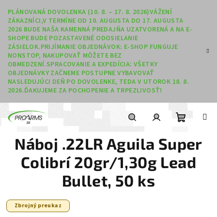
Prejsť na obsah
PLÁNOVANÁ DOVOLENKA (10. 8. – 17. 8. 2026)VÁŽENÍ
ZÁKAZNÍCI,V TERMÍNE OD 10. AUGUSTA DO 17. AUGUSTA
2026 BUDE NAŠA KAMENNÁ PREDAJŇA UZATVORENÁ A NA E-
SHOPE BUDE POZASTAVENÉ ODOSIELANIE
ZÁSIELOK.PRIJÍMANIE OBJEDNÁVOK: E-SHOP FUNGUJE
NONSTOP, NAKUPOVAŤ MÔŽETE BEZ
OBMEDZENÍ.SPRACOVANIE A EXPEDÍCIA: VŠETKY
OBJEDNÁVKY ZAČNEME POSTUPNE VYBAVOVAŤ
NASLEDUJÚCI DEŇ PO DOVOLENKE, TEDA V UTOROK 18. 8.
2026.ĎAKUJEME ZA POCHOPENIE A TRPEZLIVOSŤ!
Nákupný
Hľadať
Prihlásenie
Náboj .22LR Aguila Super
Colibrí 20gr/1,30g Lead
Bullet, 50 ks
Zbrojný preukaz