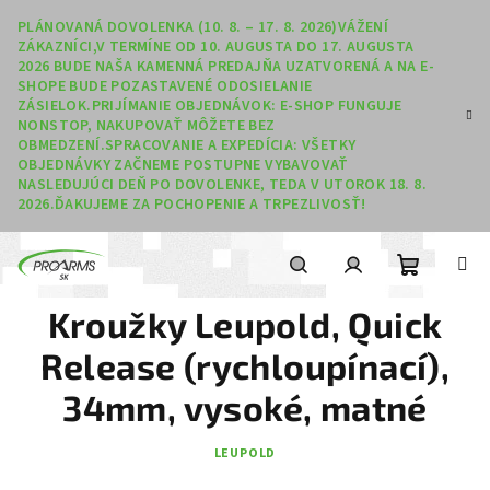
Prejsť na obsah
PLÁNOVANÁ DOVOLENKA (10. 8. – 17. 8. 2026)VÁŽENÍ
ZÁKAZNÍCI,V TERMÍNE OD 10. AUGUSTA DO 17. AUGUSTA
2026 BUDE NAŠA KAMENNÁ PREDAJŇA UZATVORENÁ A NA E-
SHOPE BUDE POZASTAVENÉ ODOSIELANIE
ZÁSIELOK.PRIJÍMANIE OBJEDNÁVOK: E-SHOP FUNGUJE
NONSTOP, NAKUPOVAŤ MÔŽETE BEZ
OBMEDZENÍ.SPRACOVANIE A EXPEDÍCIA: VŠETKY
OBJEDNÁVKY ZAČNEME POSTUPNE VYBAVOVAŤ
NASLEDUJÚCI DEŇ PO DOVOLENKE, TEDA V UTOROK 18. 8.
2026.ĎAKUJEME ZA POCHOPENIE A TRPEZLIVOSŤ!
Nákupný
Hľadať
Prihlásenie
Kroužky Leupold, Quick
Release (rychloupínací),
34mm, vysoké, matné
LEUPOLD