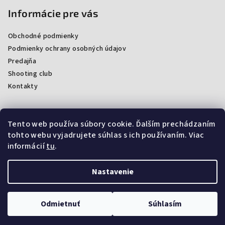
Informácie pre vás
Obchodné podmienky
Podmienky ochrany osobných údajov
Predajňa
Shooting club
Kontakty
Tento web používa súbory cookie. Ďalším prechádzaním
Facebook
tohto webu vyjadrujete súhlas s ich používaním. Viac
informácií
tu
.
Nastavenie
Copyright 2026
ProArmsSK
. Všetky práva vyhradené.
Upraviť
nastavenie cookies
Odmietnuť
Súhlasím
Vytvoril Shoptet