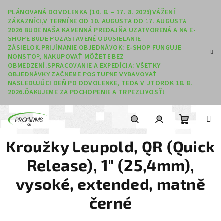
Prejsť na obsah
PLÁNOVANÁ DOVOLENKA (10. 8. – 17. 8. 2026)VÁŽENÍ
ZÁKAZNÍCI,V TERMÍNE OD 10. AUGUSTA DO 17. AUGUSTA
2026 BUDE NAŠA KAMENNÁ PREDAJŇA UZATVORENÁ A NA E-
SHOPE BUDE POZASTAVENÉ ODOSIELANIE
ZÁSIELOK.PRIJÍMANIE OBJEDNÁVOK: E-SHOP FUNGUJE
NONSTOP, NAKUPOVAŤ MÔŽETE BEZ
OBMEDZENÍ.SPRACOVANIE A EXPEDÍCIA: VŠETKY
OBJEDNÁVKY ZAČNEME POSTUPNE VYBAVOVAŤ
NASLEDUJÚCI DEŇ PO DOVOLENKE, TEDA V UTOROK 18. 8.
2026.ĎAKUJEME ZA POCHOPENIE A TRPEZLIVOSŤ!
Nákupný
Hľadať
Prihlásenie
Kroužky Leupold, QR (Quick
Release), 1" (25,4mm),
vysoké, extended, matně
černé