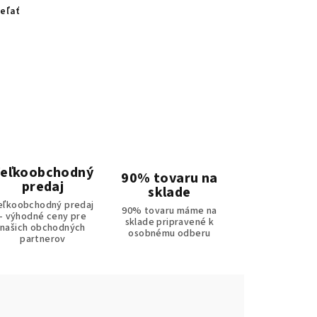
eľať
eľkoobchodný
90% tovaru na
predaj
sklade
eľkoobchodný predaj
90% tovaru máme na
- výhodné ceny pre
sklade pripravené k
našich obchodných
osobnému odberu
partnerov