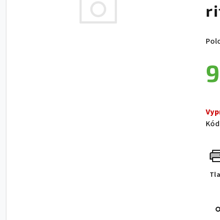
r
Pol
9
Jed
Vyp
Kód
Tl