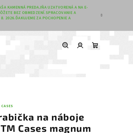
 NAŠA KAMENNÁ PREDAJŇA UZATVORENÁ A NA E-
ÔŽETE BEZ OBMEDZENÍ.SPRACOVANIE A
8. 2026.ĎAKUJEME ZA POCHOPENIE A
Hľadať
Prihlásenie
Nákupný koší
 CASES
rabička na náboje
TM Cases magnum