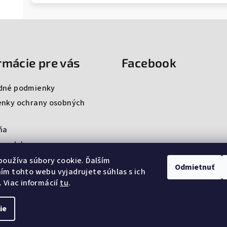
rmácie pre vás
Facebook
dné podmienky
nky ochrany osobných
ňa
ng club
ty
oužíva súbory cookie. Ďalším
Odmietnuť
m tohto webu vyjadrujete súhlas s ich
 Viac informácií
tu
.
ie
Copyright 2026
Pr