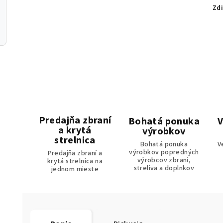
Zdi
Predajňa zbraní
Bohatá ponuka
V
a krytá
výrobkov
strelnica
Bohatá ponuka
V
výrobkov popredných
Predajňa zbraní a
výrobcov zbraní,
krytá strelnica na
streliva a doplnkov
jednom mieste