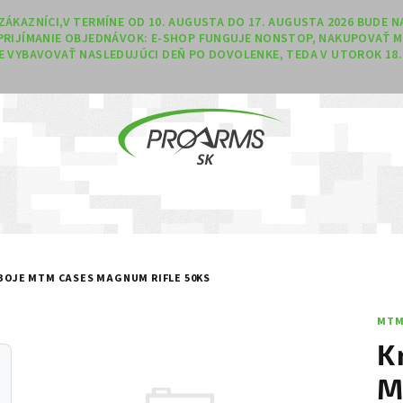
Í ZÁKAZNÍCI,V TERMÍNE OD 10. AUGUSTA DO 17. AUGUSTA 2026 BUDE
PRIJÍMANIE OBJEDNÁVOK: E-SHOP FUNGUJE NONSTOP, NAKUPOVAŤ M
 VYBAVOVAŤ NASLEDUJÚCI DEŇ PO DOVOLENKE, TEDA V UTOROK 18. 
BOJE MTM CASES MAGNUM RIFLE 50KS
MTM
K
M