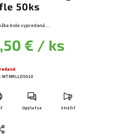
ifle 50ks
ožka bola vypredaná…
,50 €
/ ks
notková cena:
redané
:
MTMRLLD5010
ač
Opýtať sa
Strážiť