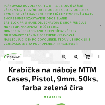
Prejsť na obsah
PLÁNOVANÁ DOVOLENKA (10. 8. – 17. 8. 2026)VÁŽENÍ
ZÁKAZNÍCI,V TERMÍNE OD 10. AUGUSTA DO 17. AUGUSTA
2026 BUDE NAŠA KAMENNÁ PREDAJŇA UZATVORENÁ A NA E-
SHOPE BUDE POZASTAVENÉ ODOSIELANIE
ZÁSIELOK.PRIJÍMANIE OBJEDNÁVOK: E-SHOP FUNGUJE
NONSTOP, NAKUPOVAŤ MÔŽETE BEZ
OBMEDZENÍ.SPRACOVANIE A EXPEDÍCIA: VŠETKY
OBJEDNÁVKY ZAČNEME POSTUPNE VYBAVOVAŤ
NASLEDUJÚCI DEŇ PO DOVOLENKE, TEDA V UTOROK 18. 8.
2026.ĎAKUJEME ZA POCHOPENIE A TRPEZLIVOSŤ!
Nákupný
Hľadať
Prihlásenie
Krabička na náboje MTM
Cases, Pistol, 9mm, 50ks,
farba zelená číra
MTM CASES