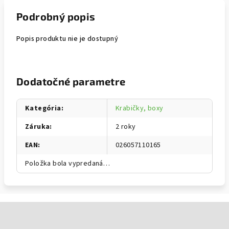
Podrobný popis
Popis produktu nie je dostupný
Dodatočné parametre
Kategória
:
Krabičky, boxy
Záruka
:
2 roky
EAN
:
026057110165
Položka bola vypredaná…
Zápätie