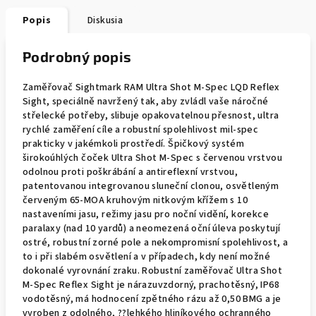
Popis
Diskusia
Podrobný popis
Zaměřovač Sightmark RAM Ultra Shot M-Spec LQD Reflex
Sight, speciálně navržený tak, aby zvládl vaše náročné
střelecké potřeby, slibuje opakovatelnou přesnost, ultra
rychlé zaměření cíle a robustní spolehlivost mil-spec
prakticky v jakémkoli prostředí. Špičkový systém
širokoúhlých čoček Ultra Shot M-Spec s červenou vrstvou
odolnou proti poškrábání a antireflexní vrstvou,
patentovanou integrovanou sluneční clonou, osvětleným
červeným 65-MOA kruhovým nitkovým křížem s 10
nastaveními jasu, režimy jasu pro noční vidění, korekce
paralaxy (nad 10 yardů) a neomezená oční úleva poskytují
ostré, robustní zorné pole a nekompromisní spolehlivost, a
to i při slabém osvětlení a v případech, kdy není možné
dokonalé vyrovnání zraku. Robustní zaměřovač Ultra Shot
M-Spec Reflex Sight je nárazuvzdorný, prachotěsný, IP68
vodotěsný, má hodnocení zpětného rázu až 0,50 BMG a je
vyroben z odolného, ??lehkého hliníkového ochranného