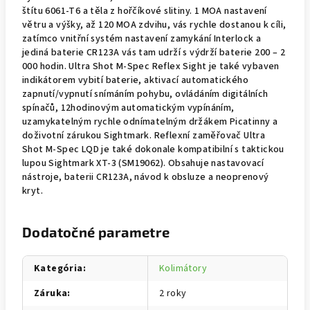
štítu 6061-T6 a těla z hořčíkové slitiny. 1 MOA nastavení
větru a výšky, až 120 MOA zdvihu, vás rychle dostanou k cíli,
zatímco vnitřní systém nastavení zamykání Interlock a
jediná baterie CR123A vás tam udrží s výdrží baterie 200 – 2
000 hodin. Ultra Shot M-Spec Reflex Sight je také vybaven
indikátorem vybití baterie, aktivací automatického
zapnutí/vypnutí snímáním pohybu, ovládáním digitálních
spínačů, 12hodinovým automatickým vypínáním,
uzamykatelným rychle odnímatelným držákem Picatinny a
doživotní zárukou Sightmark. Reflexní zaměřovač Ultra
Shot M-Spec LQD je také dokonale kompatibilní s taktickou
lupou Sightmark XT-3 (SM19062). Obsahuje nastavovací
nástroje, baterii CR123A, návod k obsluze a neoprenový
kryt.
Dodatočné parametre
Kategória
:
Kolimátory
Záruka
:
2 roky