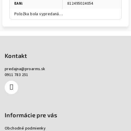
EAN
:
812495024054
Položka bola vypredaná…
Zápätie
Kontakt
predajna
@
proarms.sk
0911 783 251
Informácie pre vás
Obchodné podmienky