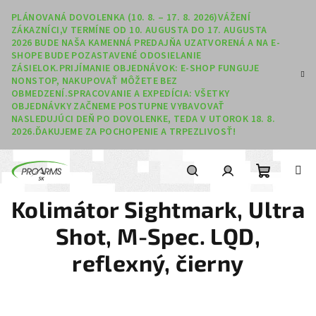
Prejsť na obsah
PLÁNOVANÁ DOVOLENKA (10. 8. – 17. 8. 2026)VÁŽENÍ
ZÁKAZNÍCI,V TERMÍNE OD 10. AUGUSTA DO 17. AUGUSTA
2026 BUDE NAŠA KAMENNÁ PREDAJŇA UZATVORENÁ A NA E-
SHOPE BUDE POZASTAVENÉ ODOSIELANIE
ZÁSIELOK.PRIJÍMANIE OBJEDNÁVOK: E-SHOP FUNGUJE
NONSTOP, NAKUPOVAŤ MÔŽETE BEZ
OBMEDZENÍ.SPRACOVANIE A EXPEDÍCIA: VŠETKY
OBJEDNÁVKY ZAČNEME POSTUPNE VYBAVOVAŤ
NASLEDUJÚCI DEŇ PO DOVOLENKE, TEDA V UTOROK 18. 8.
2026.ĎAKUJEME ZA POCHOPENIE A TRPEZLIVOSŤ!
Nákupný
Hľadať
Prihlásenie
Kolimátor Sightmark, Ultra
Shot, M-Spec. LQD,
reflexný, čierny