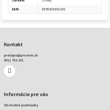
Záruka
:
2 roky
EAN
:
8595616501291
Zápätie
Kontakt
predajna
@
proarms.sk
0911 783 251
Informácie pre vás
Obchodné podmienky