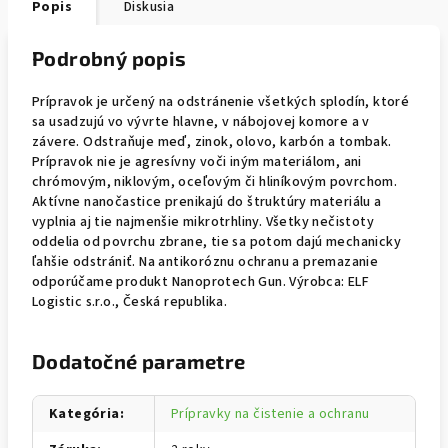
Popis
Diskusia
Podrobný popis
Prípravok je určený na odstránenie všetkých splodín, ktoré
sa usadzujú vo vývrte hlavne, v nábojovej komore a v
závere. Odstraňuje meď, zinok, olovo, karbón a tombak.
Prípravok nie je agresívny voči iným materiálom, ani
chrómovým, niklovým, oceľovým či hliníkovým povrchom.
Aktívne nanočastice prenikajú do štruktúry materiálu a
vyplnia aj tie najmenšie mikrotrhliny. Všetky nečistoty
oddelia od povrchu zbrane, tie sa potom dajú mechanicky
ľahšie odstrániť. Na antikoróznu ochranu a premazanie
odporúčame produkt Nanoprotech Gun. Výrobca: ELF
Logistic s.r.o., Česká republika.
Dodatočné parametre
Kategória
:
Prípravky na čistenie a ochranu