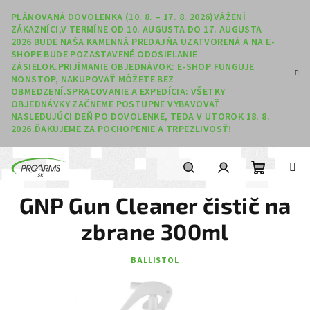
Prejsť na obsah
PLÁNOVANÁ DOVOLENKA (10. 8. – 17. 8. 2026)VÁŽENÍ
ZÁKAZNÍCI,V TERMÍNE OD 10. AUGUSTA DO 17. AUGUSTA
2026 BUDE NAŠA KAMENNÁ PREDAJŇA UZATVORENÁ A NA E-
SHOPE BUDE POZASTAVENÉ ODOSIELANIE
ZÁSIELOK.PRIJÍMANIE OBJEDNÁVOK: E-SHOP FUNGUJE
NONSTOP, NAKUPOVAŤ MÔŽETE BEZ
OBMEDZENÍ.SPRACOVANIE A EXPEDÍCIA: VŠETKY
OBJEDNÁVKY ZAČNEME POSTUPNE VYBAVOVAŤ
NASLEDUJÚCI DEŇ PO DOVOLENKE, TEDA V UTOROK 18. 8.
2026.ĎAKUJEME ZA POCHOPENIE A TRPEZLIVOSŤ!
Nákupný
Hľadať
Prihlásenie
GNP Gun Cleaner čistič na
zbrane 300ml
BALLISTOL