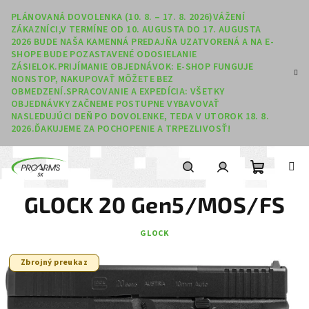
Prejsť na obsah
PLÁNOVANÁ DOVOLENKA (10. 8. – 17. 8. 2026)VÁŽENÍ
ZÁKAZNÍCI,V TERMÍNE OD 10. AUGUSTA DO 17. AUGUSTA
2026 BUDE NAŠA KAMENNÁ PREDAJŇA UZATVORENÁ A NA E-
SHOPE BUDE POZASTAVENÉ ODOSIELANIE
ZÁSIELOK.PRIJÍMANIE OBJEDNÁVOK: E-SHOP FUNGUJE
NONSTOP, NAKUPOVAŤ MÔŽETE BEZ
OBMEDZENÍ.SPRACOVANIE A EXPEDÍCIA: VŠETKY
OBJEDNÁVKY ZAČNEME POSTUPNE VYBAVOVAŤ
NASLEDUJÚCI DEŇ PO DOVOLENKE, TEDA V UTOROK 18. 8.
2026.ĎAKUJEME ZA POCHOPENIE A TRPEZLIVOSŤ!
Nákupný
Hľadať
Prihlásenie
GLOCK 20 Gen5/MOS/FS
GLOCK
Zbrojný preukaz