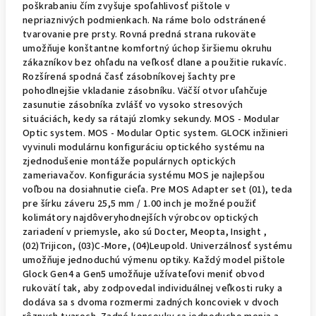
poškrabaniu čím zvyšuje spoľahlivosť pištole v
nepriaznivých podmienkach. Na ráme bolo odstránené
tvarovanie pre prsty. Rovná predná strana rukoväte
umožňuje konštantne komfortný úchop širšiemu okruhu
zákazníkov bez ohľadu na veľkosť dlane a použitie rukavíc.
Rozšírená spodná časť zásobníkovej šachty pre
pohodlnejšie vkladanie zásobníku. Väčší otvor uľahčuje
zasunutie zásobníka zvlášť vo vysoko stresových
situáciách, kedy sa rátajú zlomky sekundy. MOS - Modular
Optic system. MOS - Modular Optic system. GLOCK inžinieri
vyvinuli modulárnu konfiguráciu optického systému na
zjednodušenie montáže populárnych optických
zameriavačov. Konfigurácia systému MOS je najlepšou
voľbou na dosiahnutie cieľa. Pre MOS Adapter set (01), teda
pre šírku záveru 25,5 mm / 1.00 inch je možné použiť
kolimátory najdôveryhodnejších výrobcov optických
zariadení v priemysle, ako sú Docter, Meopta, Insight ,
(02)Trijicon, (03)C-More, (04)Leupold. Univerzálnosť systému
umožňuje jednoduchú výmenu optiky. Každý model pištole
Glock Gen4 a Gen5 umožňuje užívateľovi meniť obvod
rukovätí tak, aby zodpovedal individuálnej veľkosti ruky a
dodáva sa s dvoma rozmermi zadných koncoviek v dvoch