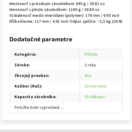
Hmotnosť s prázdnym zásobníkom: 845 g / 29.81 oz
Hmotnosť s plným zásobníkom: 1100 g / 38.80 oz
Vzdialenosť medzi mieridlami (polymer): 176 mm / 6.93 inch
Dĺžka hlavne: 117 mm / 4.61 inch Odpor spúšte: ~2,5 kg (26 N)
Dodatočné parametre
Kategória
:
Pištole
Záruka
:
2 roky
Zbrojný preukaz
:
áno
Kaliber (Raž)
:
10 mm Auto
Kapacita zásobníka
:
15 nábojov
Položka bola vypredaná…