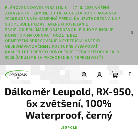
Prejsť na obsah
PLÁNOVANÁ DOVOLENKA (10. 8. – 17. 8. 2026)VÁŽENÍ
ZÁKAZNÍCI,V TERMÍNE OD 10. AUGUSTA DO 17. AUGUSTA
2026 BUDE NAŠA KAMENNÁ PREDAJŇA UZATVORENÁ A NA E-
SHOPE BUDE POZASTAVENÉ ODOSIELANIE
ZÁSIELOK.PRIJÍMANIE OBJEDNÁVOK: E-SHOP FUNGUJE
NONSTOP, NAKUPOVAŤ MÔŽETE BEZ
OBMEDZENÍ.SPRACOVANIE A EXPEDÍCIA: VŠETKY
OBJEDNÁVKY ZAČNEME POSTUPNE VYBAVOVAŤ
NASLEDUJÚCI DEŇ PO DOVOLENKE, TEDA V UTOROK 18. 8.
2026.ĎAKUJEME ZA POCHOPENIE A TRPEZLIVOSŤ!
Nákupný
Hľadať
Prihlásenie
Dálkoměr Leupold, RX-950,
6x zvětšení, 100%
Waterproof, černý
LEUPOLD