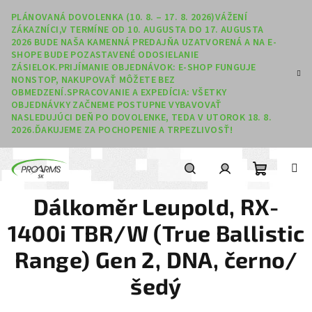
Prejsť na obsah
PLÁNOVANÁ DOVOLENKA (10. 8. – 17. 8. 2026)VÁŽENÍ
ZÁKAZNÍCI,V TERMÍNE OD 10. AUGUSTA DO 17. AUGUSTA
2026 BUDE NAŠA KAMENNÁ PREDAJŇA UZATVORENÁ A NA E-
SHOPE BUDE POZASTAVENÉ ODOSIELANIE
ZÁSIELOK.PRIJÍMANIE OBJEDNÁVOK: E-SHOP FUNGUJE
NONSTOP, NAKUPOVAŤ MÔŽETE BEZ
OBMEDZENÍ.SPRACOVANIE A EXPEDÍCIA: VŠETKY
OBJEDNÁVKY ZAČNEME POSTUPNE VYBAVOVAŤ
NASLEDUJÚCI DEŇ PO DOVOLENKE, TEDA V UTOROK 18. 8.
2026.ĎAKUJEME ZA POCHOPENIE A TRPEZLIVOSŤ!
Nákupný
Hľadať
Prihlásenie
Dálkoměr Leupold, RX-
1400i TBR/W (True Ballistic
Range) Gen 2, DNA, černo/
šedý