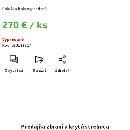
Položka bola vypredaná…
270 €
/ ks
Jednotková cena:
Vypredané
Kód:
LEU183727
Opýtať sa
Strážiť
Zdieľať
Predajňa zbraní a krytá strelnica