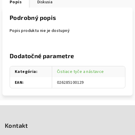
Popis
Diskusia
Podrobný popis
Popis produktu nie je dostupný
Dodatočné parametre
Kategória
:
Čistiace tyče a nástavce
EAN
:
026285100129
Zápätie
Kontakt