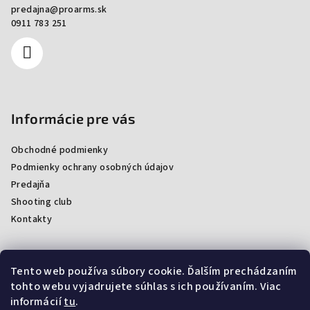
predajna
@
proarms.sk
0911 783 251
Informácie pre vás
Obchodné podmienky
Podmienky ochrany osobných údajov
Predajňa
Shooting club
Kontakty
Tento web používa súbory cookie. Ďalším prechádzaním
Facebook
tohto webu vyjadrujete súhlas s ich používaním. Viac
informácií
tu
.