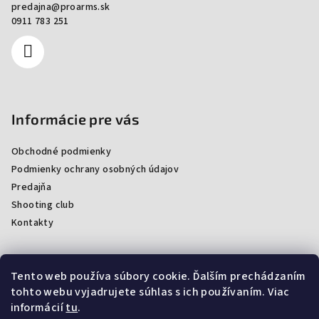
predajna
@
proarms.sk
0911 783 251
Informácie pre vás
Obchodné podmienky
Podmienky ochrany osobných údajov
Predajňa
Shooting club
Kontakty
Tento web používa súbory cookie. Ďalším prechádzaním
Facebook
tohto webu vyjadrujete súhlas s ich používaním. Viac
informácií
tu
.