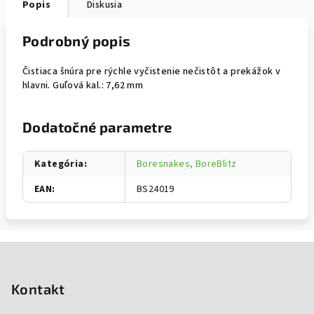
Popis
Diskusia
Podrobný popis
Čistiaca šnúra pre rýchle vyčistenie nečistôt a prekážok v
hlavni. Guľová kal.: 7,62 mm
Dodatočné parametre
Kategória
:
Boresnakes, BoreBlitz
EAN
:
BS24019
Zápätie
Kontakt